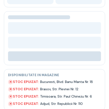
Bere
Ceai
Bacanie
BLACK FRIDAY
Bauturi fine selectie
Cumperi mai mult platesti mai putin
Garantie SGR
Bauturi reci
Despre noi
Contact
Livrare
Termeni si conditii
Politica de confidentialitate
DISPONIBILITATE IN MAGAZINE
Intrebari frecvente
STOC EPUIZAT:
Bucuresti
,
Blvd. Banu Manta Nr. 18
✕
STOC EPUIZAT:
Brasov
,
Str. Plevnei Nr. 12
✕
STOC EPUIZAT:
Timisoara
,
Str. Paul Chinezu Nr. 6
✕
STOC EPUIZAT:
Adjud
,
Str. Republicii Nr. 110
✕