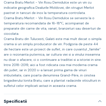
Crama Bratu Merlot - Vin Rosu Demidulce este un vin cu
indicatie geografica Dealurile Moldovei, din struguri Merlot
pastrat in tancuri de inox la temperatura controlata.
Crama Bratu Merlot - Vin Rosu Demidulce se serveste la o
temperatura recomandata de 16-18°С, acompaniat de
preparate din carne de vita, vanat, branzeturi sau deserturi de
ciocolata.
Crama Bratu din Tulucesti, Galati este mai mult decat o simpla
crama si un simplu producator de vin. Podgoria de peste 44
de hectare este un proiect de suflet, in care cuvantul ,,familie”
are o rezonanta puternica, iar cultura viei si a vinului inseamna
nu doar o afacere, ci o continuare a traditiei si a istoriei in sine.
Intre 2018-2019, aici a fost ridicata cea mai moderna crama
din judet, iar in 2020 s-a lansat prima gama de vinuri
imbuteliate, care poarta denumirea Grand-Père, in cinstea
brigadierului Ionita Bratu, care a plantat radacinile viticulturii in
sufletul celor implicati astazi in aceasta crama.
Specificatii