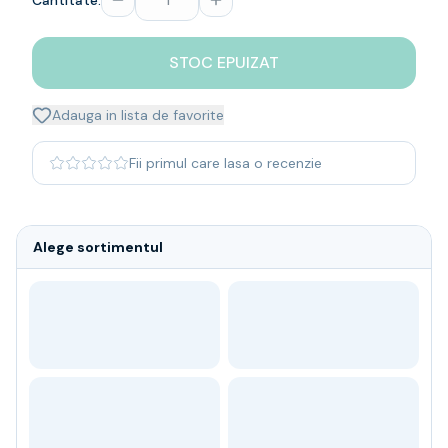
Cantitate:
Whisky
Single malt
STOC EPUIZAT
Blended malt
Irish
Japanese
Adauga in lista de favorite
Bourbon
Blanded Japanese
Fii primul care lasa o recenzie
Canadian
Coniac & Brandy
Rom
Alege sortimentul
Vodka
Gin
Tequila
Lichior
Vermut & bitter
Traditionale
Altele
Soft Drinks