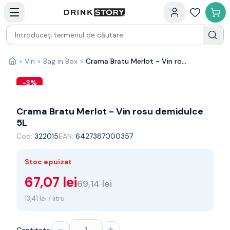
Categorii principale
Acasa
Bauturi fine — selectie
Produse Noi
Cosuri cadou
Pachete & Cadouri
>
Vin
>
Bag in Box
>
Crama Bratu Merlot - Vin rosu demidulce 5L
Acasă
Vin
Tamaioasa
-
3
%
Shiraz
Riesling
Crama Bratu Merlot - Vin rosu demidulce
Franta
5L
Spania
Cod:
322015
EAN:
6427387000357
Africa de Sud
Australia
Stoc epuizat
Germania
Noua Zeelanda
67,07 lei
69,14 lei
Chile
13,41 lei / litru
Spumante
Prosecco
Sampanie