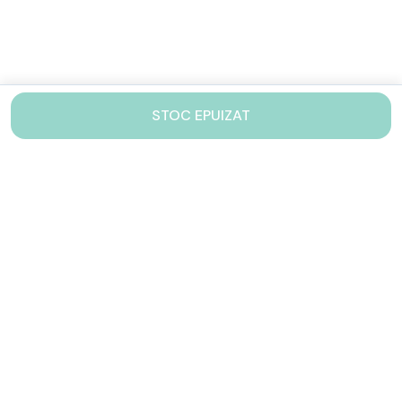
STOC EPUIZAT
Contacteaza-ne!
Iti stam mereu la dispozitie.
031 005 0155
Lu-Vi: 10-17
shop@drinkstory.ro
Contact