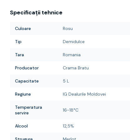
Specificații tehnice
Culoare
Rosu
Tip
Demidulce
Tara
Romania
Producator
Crama Bratu
Capacitate
5 L
Regiune
IG Dealurile Moldovei
Temperatura
16-18°C
servire
Alcool
12,5%
Strugure
Merlot