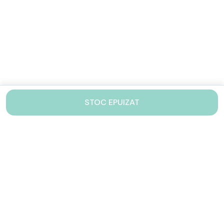
STOC EPUIZAT
Contacteaza-ne!
Iti stam mereu la dispozitie.
031 005 0155
Lu-Vi: 10-17
shop@drinkstory.ro
Contact