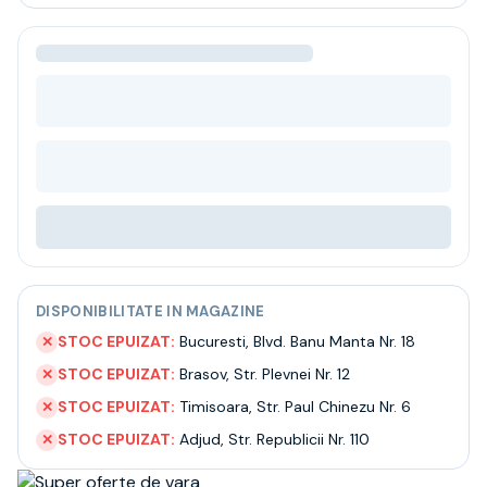
Bere
Ceai
Bacanie
BLACK FRIDAY
Bauturi fine selectie
Cumperi mai mult platesti mai putin
Garantie SGR
Bauturi reci
Despre noi
Contact
Livrare
Termeni si conditii
DISPONIBILITATE IN MAGAZINE
Politica de confidentialitate
Intrebari frecvente
STOC EPUIZAT:
Bucuresti
,
Blvd. Banu Manta Nr. 18
✕
STOC EPUIZAT:
Brasov
,
Str. Plevnei Nr. 12
✕
STOC EPUIZAT:
Timisoara
,
Str. Paul Chinezu Nr. 6
✕
STOC EPUIZAT:
Adjud
,
Str. Republicii Nr. 110
✕