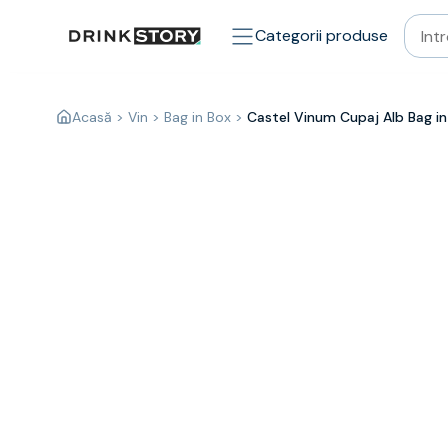
Categorii principale
Acasa
Bauturi fine — selectie
Categorii produse
Produse Noi
Cosuri cadou
Pachete & Cadouri
Acasă
>
Vin
>
Bag in Box
>
Castel Vinum Cupaj Alb Bag in
Vin
Tamaioasa
Shiraz
Riesling
Franta
Spania
Africa de Sud
Australia
Germania
Noua Zeelanda
Chile
Spumante
Prosecco
Sampanie