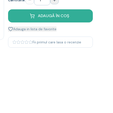
Cantitate:
ADAUGĂ ÎN COȘ
Adauga in lista de favorite
Fii primul care lasa o recenzie