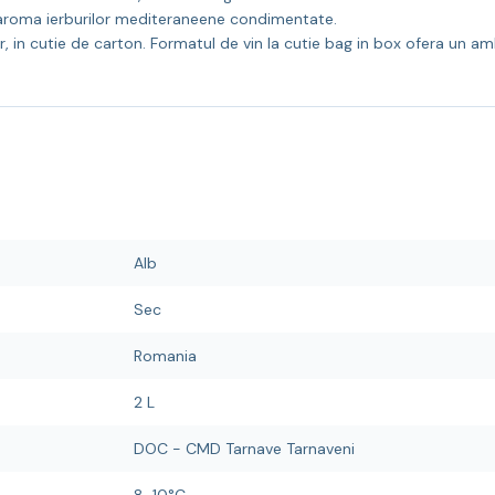
n aroma ierburilor mediteraneene condimentate.
, in cutie de carton. Formatul de vin la cutie bag in box ofera un amba
Alb
Sec
Romania
2 L
DOC - CMD Tarnave Tarnaveni