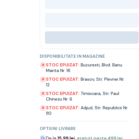
DISPONIBILITATE IN MAGAZINE
STOC EPUIZAT:
Bucuresti
,
Blvd. Banu
✕
Manta Nr. 18
STOC EPUIZAT:
Brasov
,
Str. Plevnei Nr.
✕
12
STOC EPUIZAT:
Timisoara
,
Str. Paul
✕
Chinezu Nr. 6
STOC EPUIZAT:
Adjud
,
Str. Republicii Nr.
✕
110
OPTIUNI LIVRARE
De la
15.99 lei
,
gratuit peste
499
lei