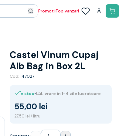
Promotii
Top vanzari
Castel Vinum Cupaj
Alb Bag in Box 2L
Cod:
147027
•
În stoc
Livrare în 1-4 zile lucratoare
55,00 lei
27,50 lei / litru