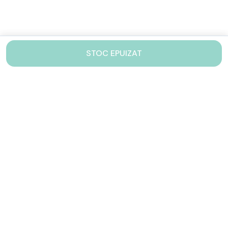
STOC EPUIZAT
Contacteaza-ne!
Iti stam mereu la dispozitie.
031 005 0155
Lu-Vi: 10-17
shop@drinkstory.ro
Contact
DRINKSTORY