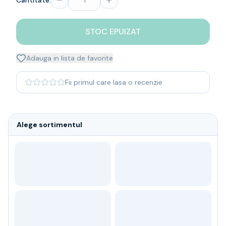
Cantitate:
Whisky
Single malt
STOC EPUIZAT
Blended malt
Irish
Japanese
Adauga in lista de favorite
Bourbon
Blanded Japanese
Fii primul care lasa o recenzie
Canadian
Coniac & Brandy
Rom
Alege sortimentul
Vodka
Gin
Tequila
Lichior
Vermut & bitter
Traditionale
Altele
Soft Drinks