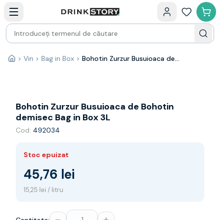
Categorii principale
Acasa
Bauturi fine — selectie
Produse Noi
Cosuri cadou
Pachete & Cadouri
>
Vin
>
Bag in Box
>
Bohotin Zurzur Busuioaca de Bohotin demisec Bag in Box 3L
Acasă
Vin
Tamaioasa
Shiraz
Riesling
Bohotin Zurzur Busuioaca de Bohotin
Franta
demisec Bag in Box 3L
Spania
Cod:
492034
Africa de Sud
Australia
Stoc epuizat
Germania
Noua Zeelanda
45,76 lei
Chile
15,25 lei / litru
Spumante
Prosecco
Sampanie