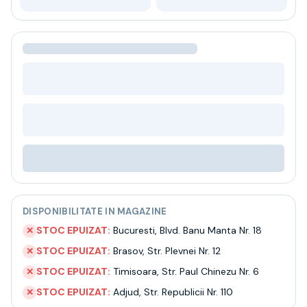
Bere
Ceai
Bacanie
BLACK FRIDAY
Bauturi fine selectie
Cumperi mai mult platesti mai putin
Garantie SGR
Bauturi reci
Despre noi
Contact
Livrare
Termeni si conditii
Politica de confidentialitate
DISPONIBILITATE IN MAGAZINE
Intrebari frecvente
STOC EPUIZAT:
Bucuresti
,
Blvd. Banu Manta Nr. 18
✕
STOC EPUIZAT:
Brasov
,
Str. Plevnei Nr. 12
✕
STOC EPUIZAT:
Timisoara
,
Str. Paul Chinezu Nr. 6
✕
STOC EPUIZAT:
Adjud
,
Str. Republicii Nr. 110
✕