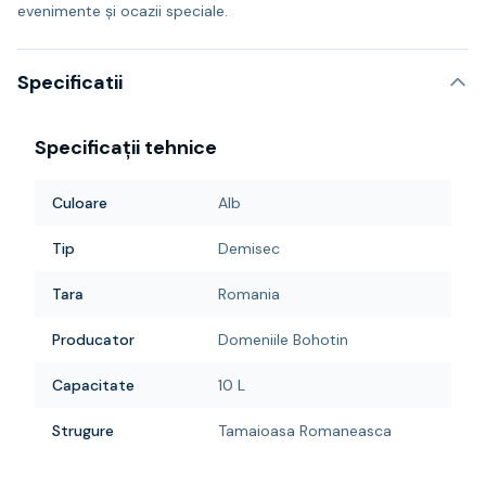
evenimente și ocazii speciale.
Specificatii
Specificații tehnice
Culoare
Alb
Tip
Demisec
Tara
Romania
Producator
Domeniile Bohotin
Capacitate
10 L
Strugure
Tamaioasa Romaneasca