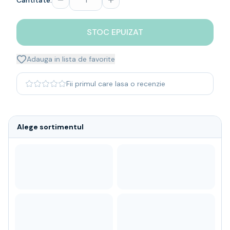
Cantitate:
Whisky
Single malt
STOC EPUIZAT
Blended malt
Irish
Japanese
Adauga in lista de favorite
Bourbon
Blanded Japanese
Fii primul care lasa o recenzie
Canadian
Coniac & Brandy
Rom
Alege sortimentul
Vodka
Gin
Tequila
Lichior
Vermut & bitter
Traditionale
Altele
Soft Drinks