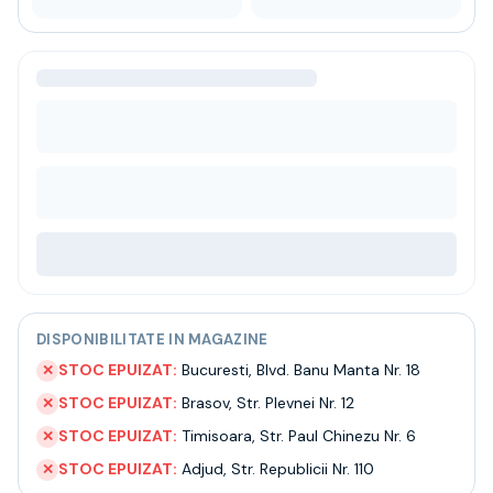
Bere
Ceai
Bacanie
BLACK FRIDAY
Bauturi fine selectie
Cumperi mai mult platesti mai putin
Garantie SGR
Bauturi reci
Despre noi
Contact
Livrare
Termeni si conditii
Politica de confidentialitate
DISPONIBILITATE IN MAGAZINE
Intrebari frecvente
STOC EPUIZAT:
Bucuresti
,
Blvd. Banu Manta Nr. 18
✕
STOC EPUIZAT:
Brasov
,
Str. Plevnei Nr. 12
✕
STOC EPUIZAT:
Timisoara
,
Str. Paul Chinezu Nr. 6
✕
STOC EPUIZAT:
Adjud
,
Str. Republicii Nr. 110
✕