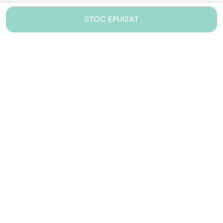
STOC EPUIZAT
Contacteaza-ne!
Iti stam mereu la dispozitie.
031 005 0155
Lu-Vi: 10-17
shop@drinkstory.ro
Contact
DRINKSTORY
Avantajele noastre