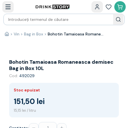
Categorii principale
Acasa
Bauturi fine — selectie
Produse Noi
Cosuri cadou
Pachete & Cadouri
>
Vin
>
Bag in Box
>
Bohotin Tamaioasa Romaneasca demisec Bag in Box 10L
Acasă
Vin
Tamaioasa
Shiraz
Riesling
Bohotin Tamaioasa Romaneasca demisec
Franta
Bag in Box 10L
Spania
Cod:
492029
Africa de Sud
Australia
Stoc epuizat
Germania
Noua Zeelanda
151,50 lei
Chile
15,15 lei / litru
Spumante
Prosecco
Sampanie