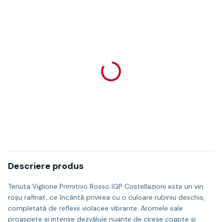
Descriere produs
Tenuta Viglione Primitivo Rosso IGP Costellazioni este un vin
roșu rafinat, ce încântă privirea cu o culoare rubiniu deschis,
completată de reflexii violacee vibrante. Aromele sale
proaspete și intense dezvăluie nuanțe de cireșe coapte și