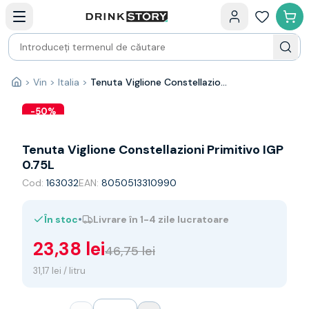
Categorii principale
Acasa
Bauturi fine — selectie
Produse Noi
Cosuri cadou
Pachete & Cadouri
>
Vin
>
Italia
>
Tenuta Viglione Constellazioni Primitivo IGP 0.75L
Acasă
Vin
Tamaioasa
-
50
%
Shiraz
Riesling
Tenuta Viglione Constellazioni Primitivo IGP
Franta
0.75L
Spania
Cod:
163032
EAN:
8050513310990
Africa de Sud
Australia
•
În stoc
Livrare în 1-4 zile lucratoare
Germania
Noua Zeelanda
23,38 lei
46,75 lei
Chile
Spumante
31,17 lei / litru
Prosecco
Sampanie