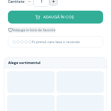
Cantitate:
Whisky
Single malt
Blended malt
ADAUGĂ ÎN COȘ
Irish
Japanese
Adauga in lista de favorite
Bourbon
Blanded Japanese
Fii primul care lasa o recenzie
Canadian
Coniac & Brandy
Rom
Alege sortimentul
Vodka
Gin
Tequila
Lichior
Vermut & bitter
Traditionale
Altele
Soft Drinks