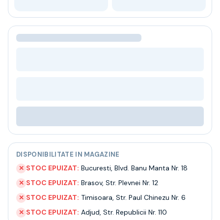
Bere
Ceai
Bacanie
BLACK FRIDAY
Bauturi fine selectie
Cumperi mai mult platesti mai putin
Garantie SGR
Bauturi reci
Despre noi
Contact
Livrare
Termeni si conditii
Politica de confidentialitate
Intrebari frecvente
DISPONIBILITATE IN MAGAZINE
STOC EPUIZAT:
Bucuresti
,
Blvd. Banu Manta Nr. 18
✕
STOC EPUIZAT:
Brasov
,
Str. Plevnei Nr. 12
✕
STOC EPUIZAT:
Timisoara
,
Str. Paul Chinezu Nr. 6
✕
STOC EPUIZAT:
Adjud
,
Str. Republicii Nr. 110
✕