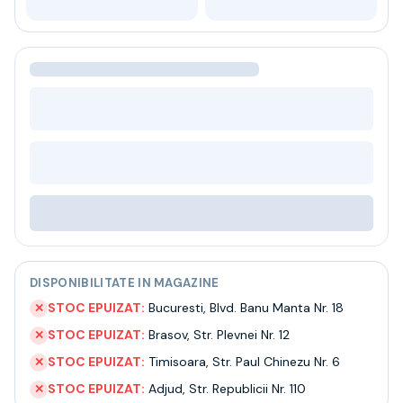
Bere
Ceai
Bacanie
BLACK FRIDAY
Bauturi fine selectie
Cumperi mai mult platesti mai putin
Garantie SGR
Bauturi reci
Despre noi
Contact
Livrare
Termeni si conditii
Politica de confidentialitate
Intrebari frecvente
DISPONIBILITATE IN MAGAZINE
STOC EPUIZAT:
Bucuresti
,
Blvd. Banu Manta Nr. 18
✕
STOC EPUIZAT:
Brasov
,
Str. Plevnei Nr. 12
✕
STOC EPUIZAT:
Timisoara
,
Str. Paul Chinezu Nr. 6
✕
STOC EPUIZAT:
Adjud
,
Str. Republicii Nr. 110
✕