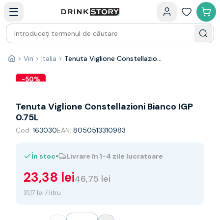
Categorii principale
Acasa
Bauturi fine — selectie
Produse Noi
Cosuri cadou
Pachete & Cadouri
>
Vin
>
Italia
>
Tenuta Viglione Constellazioni Bianco IGP 0.75L
Acasă
Vin
Tamaioasa
-
50
%
Shiraz
Riesling
Tenuta Viglione Constellazioni Bianco IGP
Franta
0.75L
Spania
Cod:
163030
EAN:
8050513310983
Africa de Sud
Australia
•
În stoc
Livrare în 1-4 zile lucratoare
Germania
Noua Zeelanda
23,38 lei
46,75 lei
Chile
Spumante
31,17 lei / litru
Prosecco
Sampanie