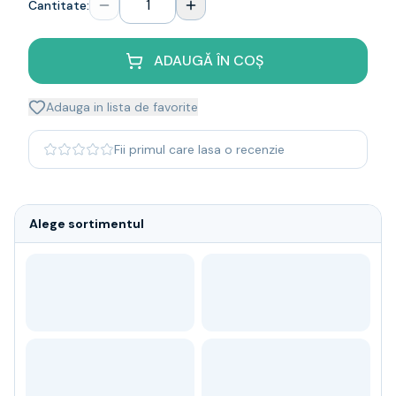
Cantitate:
Whisky
Single malt
Blended malt
ADAUGĂ ÎN COȘ
Irish
Japanese
Adauga in lista de favorite
Bourbon
Blanded Japanese
Fii primul care lasa o recenzie
Canadian
Coniac & Brandy
Rom
Alege sortimentul
Vodka
Gin
Tequila
Lichior
Vermut & bitter
Traditionale
Altele
Soft Drinks