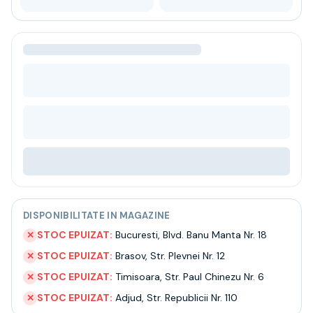
Bere
Ceai
Bacanie
BLACK FRIDAY
Bauturi fine selectie
Cumperi mai mult platesti mai putin
Garantie SGR
Bauturi reci
Despre noi
Contact
Livrare
Termeni si conditii
Politica de confidentialitate
DISPONIBILITATE IN MAGAZINE
Intrebari frecvente
STOC EPUIZAT:
Bucuresti
,
Blvd. Banu Manta Nr. 18
✕
STOC EPUIZAT:
Brasov
,
Str. Plevnei Nr. 12
✕
STOC EPUIZAT:
Timisoara
,
Str. Paul Chinezu Nr. 6
✕
STOC EPUIZAT:
Adjud
,
Str. Republicii Nr. 110
✕