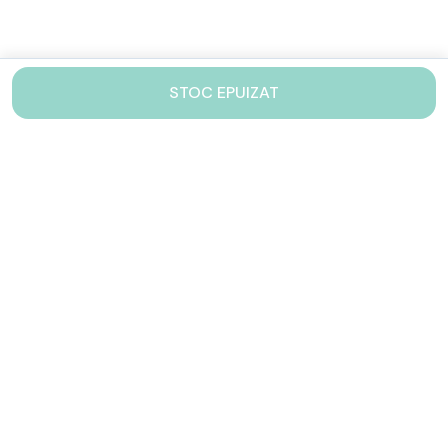
STOC EPUIZAT
Contacteaza-ne!
Iti stam mereu la dispozitie.
031 005 0155
Lu-Vi: 10-17
shop@drinkstory.ro
Contact
DRINKSTORY