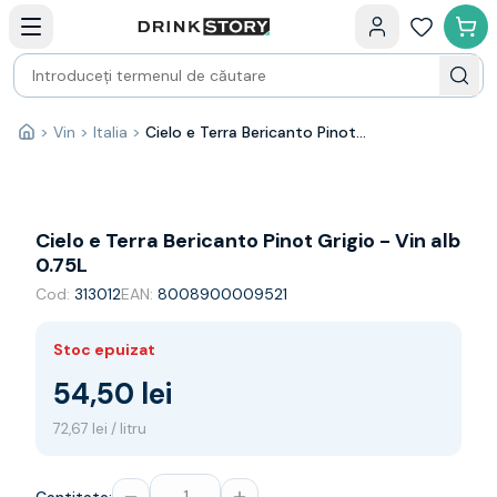
Categorii principale
Acasa
Bauturi fine — selectie
Produse Noi
Cosuri cadou
Pachete & Cadouri
>
Vin
>
Italia
>
Cielo e Terra Bericanto Pinot Grigio - Vin alb 0.75L
Acasă
Vin
Tamaioasa
Shiraz
Riesling
Cielo e Terra Bericanto Pinot Grigio - Vin alb
Franta
0.75L
Spania
Cod:
313012
EAN:
8008900009521
Africa de Sud
Australia
Stoc epuizat
Germania
Noua Zeelanda
54,50 lei
Chile
72,67 lei / litru
Spumante
Prosecco
Sampanie