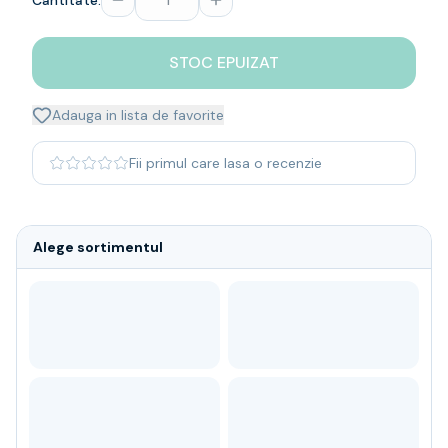
Cantitate:
Whisky
Single malt
STOC EPUIZAT
Blended malt
Irish
Japanese
Adauga in lista de favorite
Bourbon
Blanded Japanese
Fii primul care lasa o recenzie
Canadian
Coniac & Brandy
Rom
Alege sortimentul
Vodka
Gin
Tequila
Lichior
Vermut & bitter
Traditionale
Altele
Soft Drinks