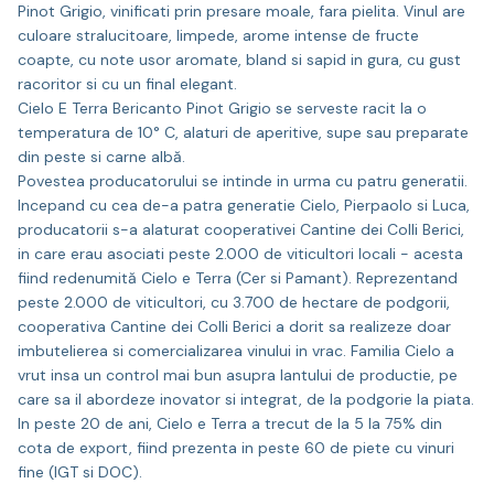
Pinot Grigio, vinificati prin presare moale, fara pielita. Vinul are
culoare stralucitoare, limpede, arome intense de fructe
coapte, cu note usor aromate, bland si sapid in gura, cu gust
racoritor si cu un final elegant.
Cielo E Terra Bericanto Pinot Grigio se serveste racit la o
temperatura de 10° C, alaturi de aperitive, supe sau preparate
din peste si carne albă.
Povestea producatorului se intinde in urma cu patru generatii.
Incepand cu cea de-a patra generatie Cielo, Pierpaolo si Luca,
producatorii s-a alaturat cooperativei Cantine dei Colli Berici,
in care erau asociati peste 2.000 de viticultori locali - acesta
fiind redenumită Cielo e Terra (Cer si Pamant). Reprezentand
peste 2.000 de viticultori, cu 3.700 de hectare de podgorii,
cooperativa Cantine dei Colli Berici a dorit sa realizeze doar
imbutelierea si comercializarea vinului in vrac. Familia Cielo a
vrut insa un control mai bun asupra lantului de productie, pe
care sa il abordeze inovator si integrat, de la podgorie la piata.
In peste 20 de ani, Cielo e Terra a trecut de la 5 la 75% din
cota de export, fiind prezenta in peste 60 de piete cu vinuri
fine (IGT si DOC).