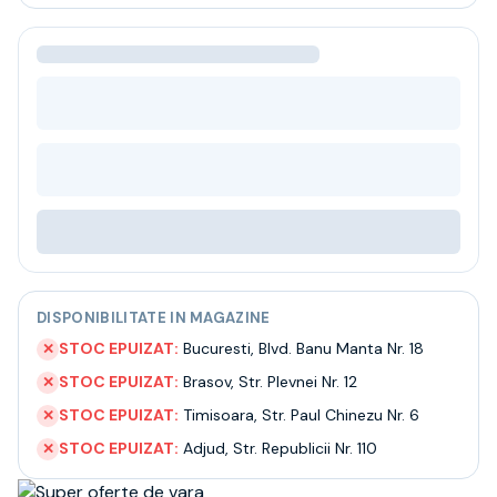
Bere
Ceai
Bacanie
BLACK FRIDAY
Bauturi fine selectie
Cumperi mai mult platesti mai putin
Garantie SGR
Bauturi reci
Despre noi
Contact
Livrare
Termeni si conditii
DISPONIBILITATE IN MAGAZINE
Politica de confidentialitate
Intrebari frecvente
STOC EPUIZAT:
Bucuresti
,
Blvd. Banu Manta Nr. 18
✕
STOC EPUIZAT:
Brasov
,
Str. Plevnei Nr. 12
✕
STOC EPUIZAT:
Timisoara
,
Str. Paul Chinezu Nr. 6
✕
STOC EPUIZAT:
Adjud
,
Str. Republicii Nr. 110
✕