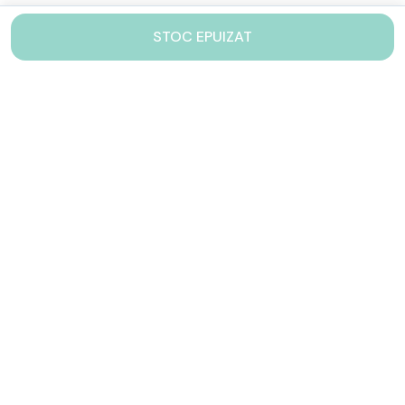
STOC EPUIZAT
Contacteaza-ne!
Iti stam mereu la dispozitie.
031 005 0155
Lu-Vi: 10-17
shop@drinkstory.ro
Contact
DRINKSTORY
Avantajele noastre