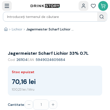
Categorii principale
Acasa
Bauturi fine — selectie
Produse Noi
Cosuri cadou
Pachete & Cadouri
>
Lichior
>
Jagermeister Scharf Lichior 33% 0.7L
Acasă
Vin
Tamaioasa
Shiraz
Riesling
Jagermeister Scharf Lichior 33% 0.7L
Franta
Cod:
261104
EAN:
5949024605684
Spania
Africa de Sud
Stoc epuizat
Australia
Germania
70,16 lei
Noua Zeelanda
100,23 lei / litru
Chile
Spumante
Prosecco
Cantitate:
Sampanie