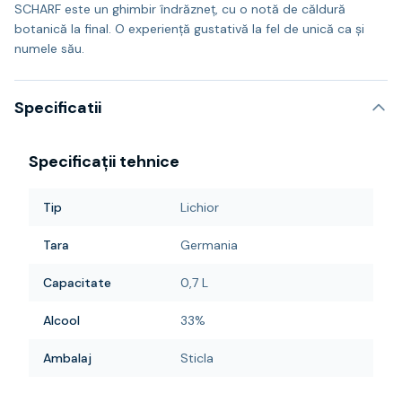
SCHARF este un ghimbir îndrăzneț, cu o notă de căldură
botanică la final. O experiență gustativă la fel de unică ca și
numele său.
Specificatii
Specificații tehnice
Tip
Lichior
Tara
Germania
Capacitate
0,7 L
Alcool
33%
Ambalaj
Sticla