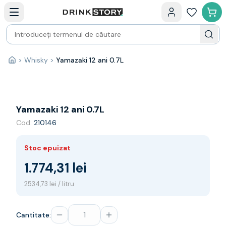
Categorii principale
Acasa
Bauturi fine — selectie
Produse Noi
Cosuri cadou
Pachete & Cadouri
>
Whisky
>
Yamazaki 12 ani 0.7L
Acasă
Vin
Tamaioasa
Shiraz
Riesling
Yamazaki 12 ani 0.7L
Franta
Cod:
210146
Spania
Africa de Sud
Stoc epuizat
Australia
Germania
1.774,31 lei
Noua Zeelanda
2534,73 lei / litru
Chile
Spumante
Prosecco
Cantitate:
Sampanie