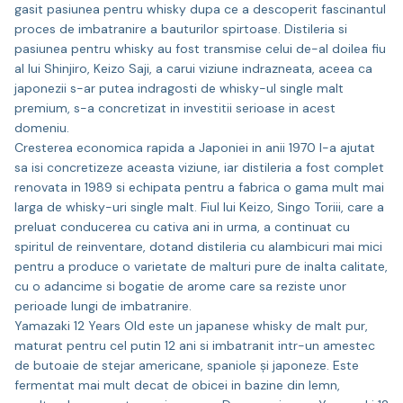
gasit pasiunea pentru whisky dupa ce a descoperit fascinantul
proces de imbatranire a bauturilor spirtoase. Distileria si
pasiunea pentru whisky au fost transmise celui de-al doilea fiu
al lui Shinjiro, Keizo Saji, a carui viziune indrazneata, aceea ca
japonezii s-ar putea indragosti de whisky-ul single malt
premium, s-a concretizat in investitii serioase in acest
domeniu.
Cresterea economica rapida a Japoniei in anii 1970 l-a ajutat
sa isi concretizeze aceasta viziune, iar distileria a fost complet
renovata in 1989 si echipata pentru a fabrica o gama mult mai
larga de whisky-uri single malt. Fiul lui Keizo, Singo Toriii, care a
preluat conducerea cu cativa ani in urma, a continuat cu
spiritul de reinventare, dotand distileria cu alambicuri mai mici
pentru a produce o varietate de malturi pure de inalta calitate,
cu o adancime si bogatie de arome care sa reziste unor
perioade lungi de imbatranire.
Yamazaki 12 Years Old este un japanese whisky de malt pur,
maturat pentru cel putin 12 ani si imbatranit intr-un amestec
de butoaie de stejar americane, spaniole și japoneze. Este
fermentat mai mult decat de obicei in bazine din lemn,