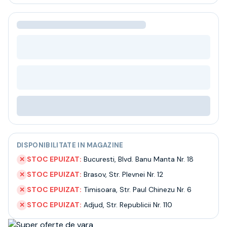
Bere
Ceai
Bacanie
BLACK FRIDAY
Bauturi fine selectie
Cumperi mai mult platesti mai putin
Garantie SGR
Bauturi reci
Despre noi
Contact
Livrare
Termeni si conditii
DISPONIBILITATE IN MAGAZINE
Politica de confidentialitate
Intrebari frecvente
STOC EPUIZAT:
Bucuresti
,
Blvd. Banu Manta Nr. 18
✕
STOC EPUIZAT:
Brasov
,
Str. Plevnei Nr. 12
✕
STOC EPUIZAT:
Timisoara
,
Str. Paul Chinezu Nr. 6
✕
STOC EPUIZAT:
Adjud
,
Str. Republicii Nr. 110
✕