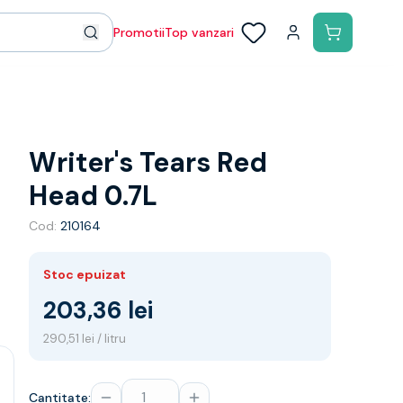
Promotii
Top vanzari
Writer's Tears Red
Head 0.7L
Cod:
210164
Stoc epuizat
203,36 lei
290,51 lei / litru
Cantitate: