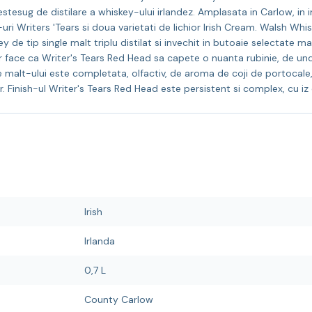
esug de distilare a whiskey-ului irlandez. Amplasata in Carlow, in inima
uri Writers 'Tears si doua varietati de lichior Irish Cream. Walsh Whi
y de tip single malt triplu distilat si invechit in butoaie selectate 
or face ca Writer's Tears Red Head sa capete o nuanta rubinie, de unde
ngle malt-ului este completata, olfactiv, de aroma de coji de portocale
. Finish-ul Writer's Tears Red Head este persistent si complex, cu iz
Irish
Irlanda
0,7 L
County Carlow