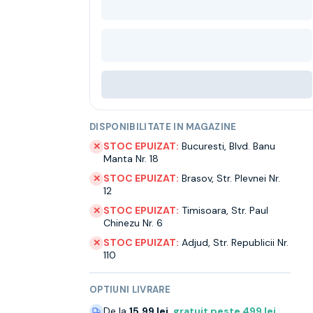
DISPONIBILITATE IN MAGAZINE
STOC EPUIZAT:
Bucuresti
,
Blvd. Banu
✕
Manta Nr. 18
STOC EPUIZAT:
Brasov
,
Str. Plevnei Nr.
✕
12
STOC EPUIZAT:
Timisoara
,
Str. Paul
✕
Chinezu Nr. 6
STOC EPUIZAT:
Adjud
,
Str. Republicii Nr.
✕
110
OPTIUNI LIVRARE
De la
15.99 lei
,
gratuit peste
499
lei