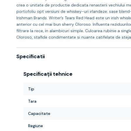
crea o unitate de productie dedicata renasterii vechiului mest
portofoliu opt versiuni de whiskey-uri irlandeze: sase blend-
Irishman Brands. Writer’s Tears Red Head este un irish whiske
anterior cu cel mai bun sherry Oloroso. Influenta reziduuril
filtrare la rece, in alambicuri simple. Culoarea rubinie a si
Oloroso, stafide condimentate si nuante catifelate de stejar
Specificatii
Specificații tehnice
Tip
Tara
Capacitate
Regiune