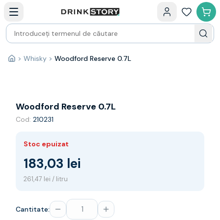
Categorii principale
Acasa
Bauturi fine — selectie
Produse Noi
Cosuri cadou
Pachete & Cadouri
>
Whisky
>
Woodford Reserve 0.7L
Acasă
Vin
Tamaioasa
Shiraz
Riesling
Woodford Reserve 0.7L
Franta
Cod:
210231
Spania
Africa de Sud
Stoc epuizat
Australia
Germania
183,03 lei
Noua Zeelanda
261,47 lei / litru
Chile
Spumante
Prosecco
Cantitate:
Sampanie