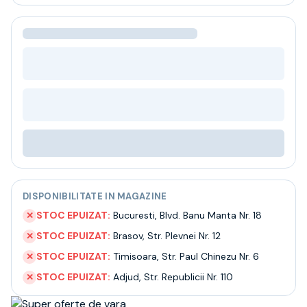
Bere
Ceai
Bacanie
BLACK FRIDAY
Bauturi fine selectie
Cumperi mai mult platesti mai putin
Garantie SGR
Bauturi reci
Despre noi
Contact
Livrare
Termeni si conditii
DISPONIBILITATE IN MAGAZINE
Politica de confidentialitate
Intrebari frecvente
STOC EPUIZAT:
Bucuresti
,
Blvd. Banu Manta Nr. 18
✕
STOC EPUIZAT:
Brasov
,
Str. Plevnei Nr. 12
✕
STOC EPUIZAT:
Timisoara
,
Str. Paul Chinezu Nr. 6
✕
STOC EPUIZAT:
Adjud
,
Str. Republicii Nr. 110
✕