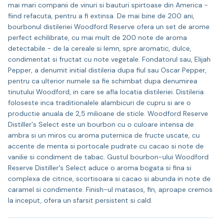
mai mari companii de vinuri si bauturi spirtoase din America -
fiind refacuta, pentru a fi extinsa. De mai bine de 200 ani,
bourbonul distileriei Woodford Reserve ofera un set de arome
perfect echilibrate, cu mai mult de 200 note de aroma
detectabile - de la cereale si lemn, spre aromatic, dulce,
condimentat si fructat cu note vegetale. Fondatorul sau, Elijah
Pepper, a denumit initial distileria dupa fiul sau Oscar Pepper,
pentru ca ulterior numele sa fie schimbat dupa denumirea
tinutului Woodford, in care se afla locatia distileriei. Distileria
foloseste inca traditionalele alambicuri de cupru si are o
productie anuala de 2,5 milioane de sticle. Woodford Reserve
Distiller's Select este un bourbon cu o culoare intensa de
ambra si un miros cu aroma puternica de fructe uscate, cu
accente de menta si portocale pudrate cu cacao si note de
vanilie si condiment de tabac. Gustul bourbon-ului Woodford
Reserve Distiller's Select aduce o aroma bogata si fina si
complexa de citrice, scortisoara si cacao si abunda in note de
caramel si condimente. Finish-ul matasos, fin, aproape cremos
la inceput, ofera un sfarsit persistent si cald.