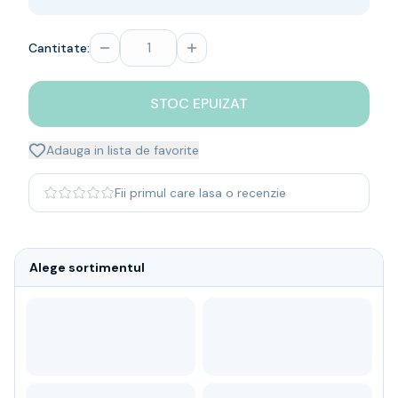
Whisky
Single malt
Cantitate:
Blended malt
Irish
Japanese
STOC EPUIZAT
Bourbon
Blanded Japanese
Adauga in lista de favorite
Canadian
Coniac & Brandy
Fii primul care lasa o recenzie
Rom
Vodka
Gin
Alege sortimentul
Tequila
Lichior
Vermut & bitter
Traditionale
Altele
Soft Drinks