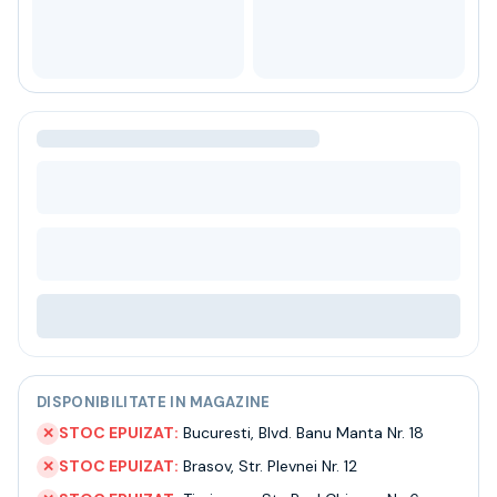
Bere
Ceai
Bacanie
BLACK FRIDAY
Bauturi fine selectie
Cumperi mai mult platesti mai putin
Garantie SGR
Bauturi reci
Despre noi
Contact
Livrare
Termeni si conditii
Politica de confidentialitate
Intrebari frecvente
DISPONIBILITATE IN MAGAZINE
STOC EPUIZAT:
Bucuresti
,
Blvd. Banu Manta Nr. 18
✕
STOC EPUIZAT:
Brasov
,
Str. Plevnei Nr. 12
✕