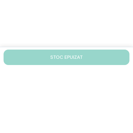
STOC EPUIZAT
Contacteaza-ne!
Iti stam mereu la dispozitie.
031 005 0155
Lu-Vi: 10-17
shop@drinkstory.ro
Contact