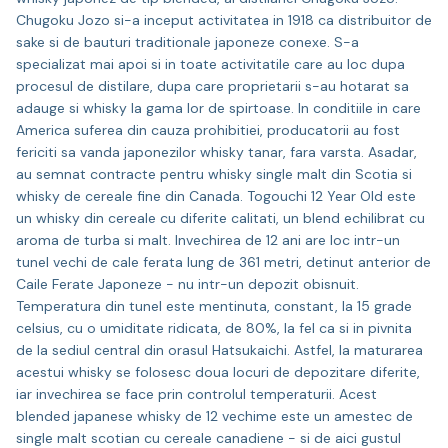
Chugoku Jozo si-a inceput activitatea in 1918 ca distribuitor de
sake si de bauturi traditionale japoneze conexe. S-a
specializat mai apoi si in toate activitatile care au loc dupa
procesul de distilare, dupa care proprietarii s-au hotarat sa
adauge si whisky la gama lor de spirtoase. In conditiile in care
America suferea din cauza prohibitiei, producatorii au fost
fericiti sa vanda japonezilor whisky tanar, fara varsta. Asadar,
au semnat contracte pentru whisky single malt din Scotia si
whisky de cereale fine din Canada. Togouchi 12 Year Old este
un whisky din cereale cu diferite calitati, un blend echilibrat cu
aroma de turba si malt. Invechirea de 12 ani are loc intr-un
tunel vechi de cale ferata lung de 361 metri, detinut anterior de
Caile Ferate Japoneze - nu intr-un depozit obisnuit.
Temperatura din tunel este mentinuta, constant, la 15 grade
celsius, cu o umiditate ridicata, de 80%, la fel ca si in pivnita
de la sediul central din orasul Hatsukaichi. Astfel, la maturarea
acestui whisky se folosesc doua locuri de depozitare diferite,
iar invechirea se face prin controlul temperaturii. Acest
blended japanese whisky de 12 vechime este un amestec de
single malt scotian cu cereale canadiene - si de aici gustul