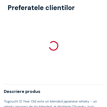
Preferatele clientilor
Descriere produs
Togouchi 12 Year Old este un blended japanese whisky - un
whisky japonez de tip blended, al distilariei Chugoku Jozo.