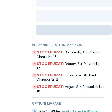
DISPONIBILITATE IN MAGAZINE
STOC EPUIZAT:
Bucuresti
,
Blvd. Banu
✕
Manta Nr. 18
STOC EPUIZAT:
Brasov
,
Str. Plevnei Nr.
✕
12
STOC EPUIZAT:
Timisoara
,
Str. Paul
✕
Chinezu Nr. 6
STOC EPUIZAT:
Adjud
,
Str. Republicii Nr.
✕
110
OPTIUNI LIVRARE
De la
15.99 lei
,
gratuit peste
499
lei