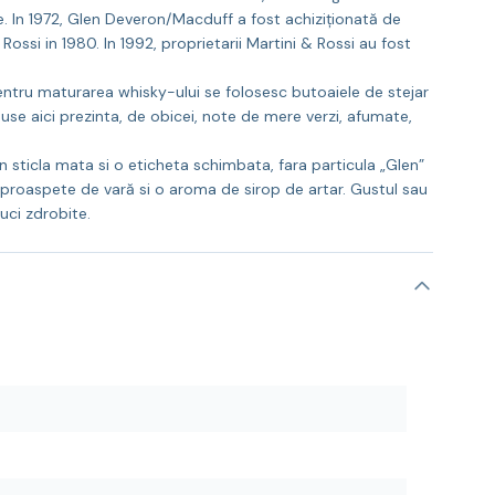
re. In 1972, Glen Deveron/Macduff a fost achiziționată de
ossi in 1980. In 1992, proprietarii Martini & Rossi au fost
. Pentru maturarea whisky-ului se folosesc butoaiele de stejar
oduse aici prezinta, de obicei, note de mere verzi, afumate,
n sticla mata si o eticheta schimbata, fara particula „Glen”
 proaspete de vară si o aroma de sirop de artar. Gustul sau
uci zdrobite.