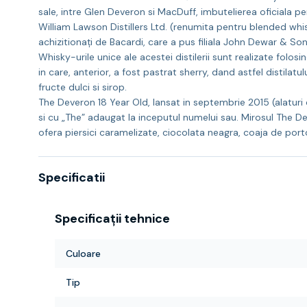
sale, intre Glen Deveron si MacDuff, imbutelierea oficiala p
William Lawson Distillers Ltd. (renumita pentru blended whisk
achizitionați de Bacardi, care a pus filiala John Dewar & So
Whisky-urile unice ale acestei distilerii sunt realizate folo
in care, anterior, a fost pastrat sherry, dand astfel distilat
fructe dulci si sirop.
The Deveron 18 Year Old, lansat in septembrie 2015 (alaturi 
si cu „The” adaugat la inceputul numelui sau. Mirosul The 
ofera piersici caramelizate, ciocolata neagra, coaja de porto
Specificatii
Specificații tehnice
Culoare
Tip