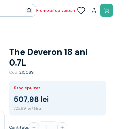
Promotii
Top vanzari
The Deveron 18 ani
0.7L
Cod:
210069
Stoc epuizat
507,98 lei
725,69 lei / litru
Cantitate: