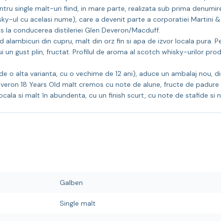
entru single malt-uri fiind, in mare parte, realizata sub prima denumi
y-ul cu acelasi nume), care a devenit parte a corporatiei Martini & R
ns la conducerea distileriei Glen Deveron/Macduff.
sind alambicuri din cupru, malt din orz fin si apa de izvor locala pura
ului un gust plin, fructat. Profilul de aroma al scotch whisky-urilor pr
de o alta varianta, cu o vechime de 12 ani), aduce un ambalaj nou, di
Deveron 18 Years Old malt cremos cu note de alune, fructe de padure
cala si malt în abundenta, cu un finish scurt, cu note de stafide si n
Galben
Single malt