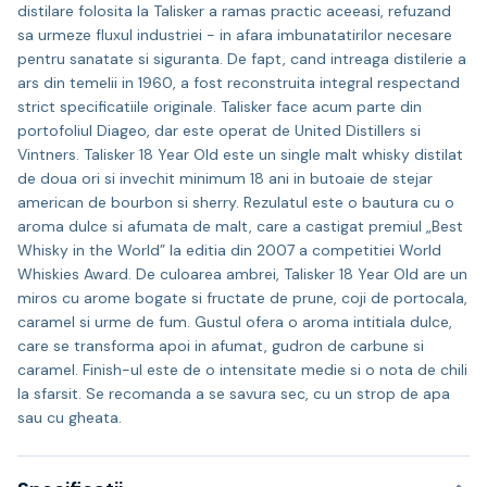
distilare folosita la Talisker a ramas practic aceeasi, refuzand
sa urmeze fluxul industriei - in afara imbunatatirilor necesare
pentru sanatate si siguranta. De fapt, cand intreaga distilerie a
ars din temelii in 1960, a fost reconstruita integral respectand
strict specificatiile originale. Talisker face acum parte din
portofoliul Diageo, dar este operat de United Distillers si
Vintners. Talisker 18 Year Old este un single malt whisky distilat
de doua ori si invechit minimum 18 ani in butoaie de stejar
american de bourbon si sherry. Rezulatul este o bautura cu o
aroma dulce si afumata de malt, care a castigat premiul „Best
Whisky in the World” la editia din 2007 a competitiei World
Whiskies Award. De culoarea ambrei, Talisker 18 Year Old are un
miros cu arome bogate si fructate de prune, coji de portocala,
caramel si urme de fum. Gustul ofera o aroma intitiala dulce,
care se transforma apoi in afumat, gudron de carbune si
caramel. Finish-ul este de o intensitate medie si o nota de chili
la sfarsit. Se recomanda a se savura sec, cu un strop de apa
sau cu gheata.