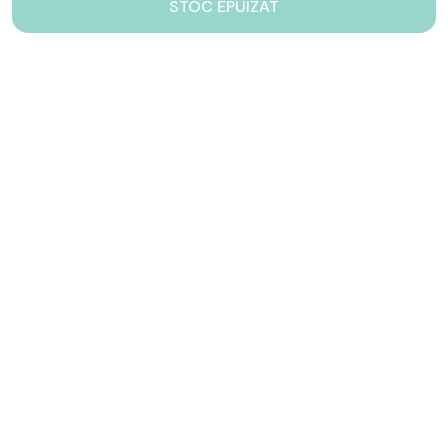
STOC EPUIZAT
Contacteaza-ne!
Iti stam mereu la dispozitie.
031 005 0155
Lu-Vi: 10-17
shop@drinkstory.ro
Contact
DRINKSTORY
Avantajele noastre