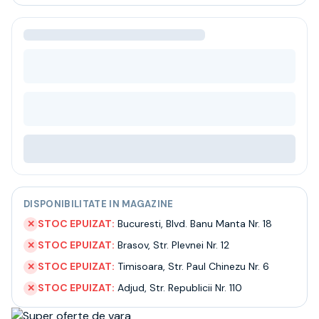
Bere
Ceai
Bacanie
BLACK FRIDAY
Bauturi fine selectie
Cumperi mai mult platesti mai putin
Garantie SGR
Bauturi reci
Despre noi
Contact
Livrare
Termeni si conditii
DISPONIBILITATE IN MAGAZINE
Politica de confidentialitate
Intrebari frecvente
STOC EPUIZAT:
Bucuresti
,
Blvd. Banu Manta Nr. 18
✕
STOC EPUIZAT:
Brasov
,
Str. Plevnei Nr. 12
✕
STOC EPUIZAT:
Timisoara
,
Str. Paul Chinezu Nr. 6
✕
STOC EPUIZAT:
Adjud
,
Str. Republicii Nr. 110
✕