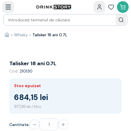
Categorii principale
Acasa
Bauturi fine — selectie
Produse Noi
Cosuri cadou
Pachete & Cadouri
>
Whisky
>
Talisker 18 ani 0.7L
Acasă
Vin
Tamaioasa
Shiraz
Riesling
Talisker 18 ani 0.7L
Franta
Cod:
210130
Spania
Africa de Sud
Stoc epuizat
Australia
Germania
684,15 lei
Noua Zeelanda
977,36 lei / litru
Chile
Spumante
Prosecco
Cantitate:
Sampanie