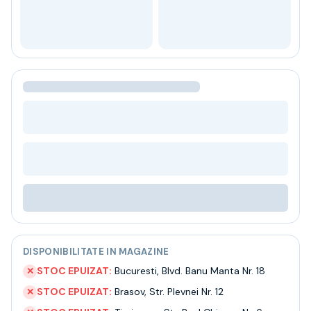
Bere
Ceai
Bacanie
BLACK FRIDAY
Bauturi fine selectie
Cumperi mai mult platesti mai putin
Garantie SGR
Bauturi reci
Despre noi
Contact
Livrare
Termeni si conditii
Politica de confidentialitate
Intrebari frecvente
DISPONIBILITATE IN MAGAZINE
STOC EPUIZAT:
Bucuresti
,
Blvd. Banu Manta Nr. 18
✕
STOC EPUIZAT:
Brasov
,
Str. Plevnei Nr. 12
✕