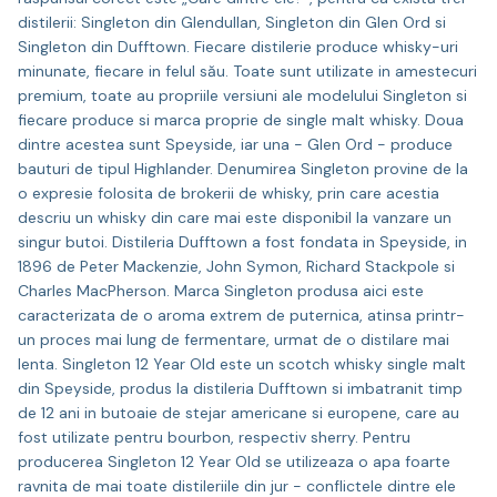
distilerii: Singleton din Glendullan, Singleton din Glen Ord si
Singleton din Dufftown. Fiecare distilerie produce whisky-uri
minunate, fiecare in felul său. Toate sunt utilizate in amestecuri
premium, toate au propriile versiuni ale modelului Singleton si
fiecare produce si marca proprie de single malt whisky. Doua
dintre acestea sunt Speyside, iar una - Glen Ord - produce
bauturi de tipul Highlander. Denumirea Singleton provine de la
o expresie folosita de brokerii de whisky, prin care acestia
descriu un whisky din care mai este disponibil la vanzare un
singur butoi. Distileria Dufftown a fost fondata in Speyside, in
1896 de Peter Mackenzie, John Symon, Richard Stackpole si
Charles MacPherson. Marca Singleton produsa aici este
caracterizata de o aroma extrem de puternica, atinsa printr-
un proces mai lung de fermentare, urmat de o distilare mai
lenta. Singleton 12 Year Old este un scotch whisky single malt
din Speyside, produs la distileria Dufftown si imbatranit timp
de 12 ani in butoaie de stejar americane si europene, care au
fost utilizate pentru bourbon, respectiv sherry. Pentru
producerea Singleton 12 Year Old se utilizeaza o apa foarte
ravnita de mai toate distileriile din jur - conflictele dintre ele