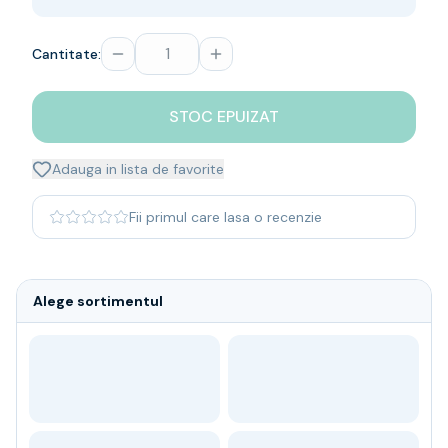
Whisky
Single malt
Cantitate:
Blended malt
Irish
Japanese
STOC EPUIZAT
Bourbon
Blanded Japanese
Adauga in lista de favorite
Canadian
Coniac & Brandy
Fii primul care lasa o recenzie
Rom
Vodka
Gin
Alege sortimentul
Tequila
Lichior
Vermut & bitter
Traditionale
Altele
Soft Drinks