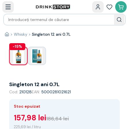
Categorii principale
Acasa
Bauturi fine — selectie
Produse Noi
Cosuri cadou
Pachete & Cadouri
>
Whisky
>
Singleton 12 ani 0.7L
1
/
2
Acasă
Vin
Tamaioasa
-
15
%
Shiraz
Riesling
Franta
Spania
Africa de Sud
Singleton 12 ani 0.7L
Australia
Cod:
210128
EAN:
5000281021621
Germania
Noua Zeelanda
Chile
Stoc epuizat
Spumante
157,98 lei
186,64 lei
Prosecco
Sampanie
225,69 lei / litru