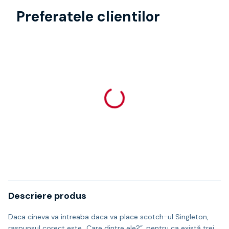
Preferatele clientilor
Descriere produs
Daca cineva va intreaba daca va place scotch-ul Singleton,
raspunsul corect este „Care dintre ele?”, pentru ca există trei