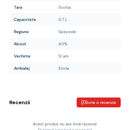
Tara
Scotia
Capacitate
0,7 L
Regiune
Speyside
Alcool
40%
Vechime
12 ani
Ambalaj
Sticla
Recenzii
Scrie o recenzie
Acest produs nu are încă recenzii.
Fii primul care lasă o recenzie!