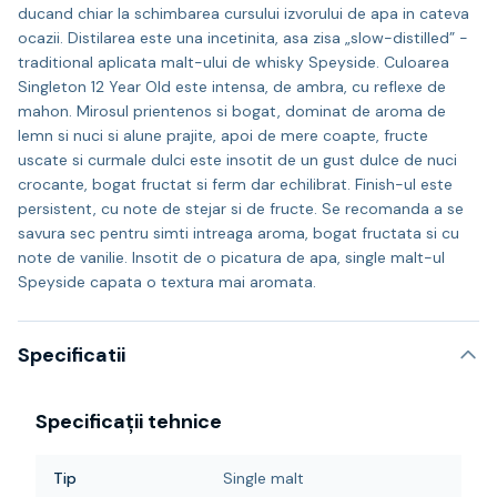
ducand chiar la schimbarea cursului izvorului de apa in cateva
ocazii. Distilarea este una incetinita, asa zisa „slow-distilled” -
traditional aplicata malt-ului de whisky Speyside. Culoarea
Singleton 12 Year Old este intensa, de ambra, cu reflexe de
mahon. Mirosul prientenos si bogat, dominat de aroma de
lemn si nuci si alune prajite, apoi de mere coapte, fructe
uscate si curmale dulci este insotit de un gust dulce de nuci
crocante, bogat fructat si ferm dar echilibrat. Finish-ul este
persistent, cu note de stejar si de fructe. Se recomanda a se
savura sec pentru simti intreaga aroma, bogat fructata si cu
note de vanilie. Insotit de o picatura de apa, single malt-ul
Speyside capata o textura mai aromata.
Specificatii
Specificații tehnice
Tip
Single malt