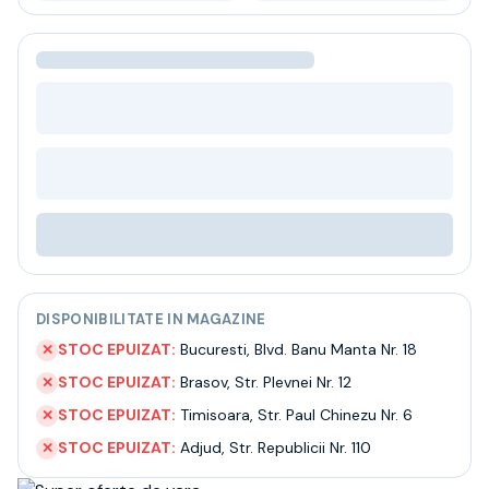
Bere
Ceai
Bacanie
BLACK FRIDAY
Bauturi fine selectie
Cumperi mai mult platesti mai putin
Garantie SGR
Bauturi reci
Despre noi
Contact
Livrare
Termeni si conditii
Politica de confidentialitate
DISPONIBILITATE IN MAGAZINE
Intrebari frecvente
STOC EPUIZAT:
Bucuresti
,
Blvd. Banu Manta Nr. 18
✕
STOC EPUIZAT:
Brasov
,
Str. Plevnei Nr. 12
✕
STOC EPUIZAT:
Timisoara
,
Str. Paul Chinezu Nr. 6
✕
STOC EPUIZAT:
Adjud
,
Str. Republicii Nr. 110
✕