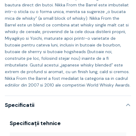
bautura direct din butoi. Nikka From the Barrel este imbuteliat
intr-o sticla cu o forma unica, menita sa sugereze „o bucata
mica de whisky” (a small block of whisky). Nikka From the
Barrel este un blend ce combina atat whisky single malt cat si
whisky de cereale, provenind de la cele doua distilerii proprii,
Miyagikyo si Yoichi, maturate apoi printr-o varietate de
butoaie pentru cateva luni, inclusiv in butoaie de bourbon,
butoaie de sherrry si butoaie hogsheads (butoaie noi,
construite pe loc, folosind stejar nou) inainte de a fi
imbuteliate. Gustul acestui „japanese whisky blended” este
extrem de profund si aromat, cu un finish lung, cald si cremos.
Nikka From the Barrel a fost medaliat la categoria sa in cadrul
editiilor din 2007 si 2010 ale competitiei World Whisky Awards.
Specificatii
Specificații tehnice