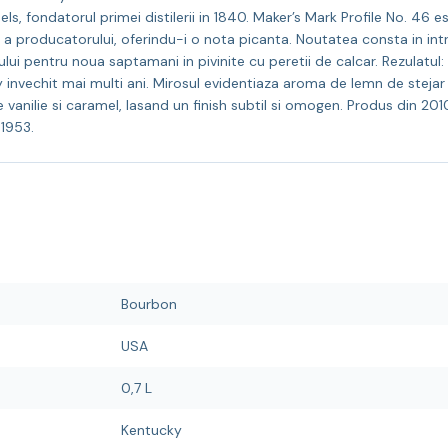
ls, fondatorul primei distilerii in 1840. Maker’s Mark Profile No. 46 
e a producatorului, oferindu-i o nota picanta. Noutatea consta in in
ului pentru noua saptamani in pivinite cu peretii de calcar. Rezulatu
 invechit mai multi ani. Mirosul evidentiaza aroma de lemn de stejar
anilie si caramel, lasand un finish subtil si omogen. Produs din 2010
 1953.
Bourbon
USA
0,7 L
Kentucky