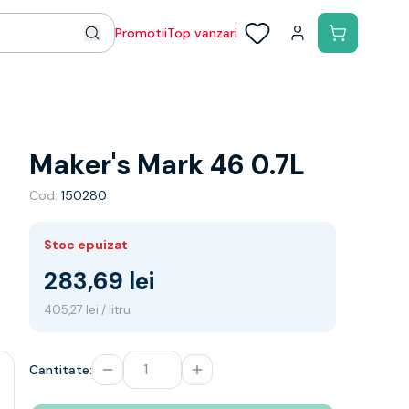
Promotii
Top vanzari
Maker's Mark 46 0.7L
Cod:
150280
Stoc epuizat
283,69 lei
405,27 lei / litru
Cantitate: