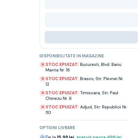
DISPONIBILITATE IN MAGAZINE
STOC EPUIZAT:
Bucuresti
,
Blvd. Banu
✕
Manta Nr. 18
STOC EPUIZAT:
Brasov
,
Str. Plevnei Nr.
✕
12
STOC EPUIZAT:
Timisoara
,
Str. Paul
✕
Chinezu Nr. 6
STOC EPUIZAT:
Adjud
,
Str. Republicii Nr.
✕
110
OPTIUNI LIVRARE
De la
15.99 lei
,
gratuit peste
499
lei