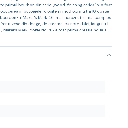
este primul bourbon din seria „wood-finishing series” si a fost
troducerea in butoaiele folosite in mod obisnuit a 10 doage
l: bourbon-ul Maker's Mark 46, mai indraznet si mai complex,
 frantuzesc din doage, de caramel cu note dulci, iar gustul
, Maker’s Mark Profile No. 46 a fost prima creatie noua a