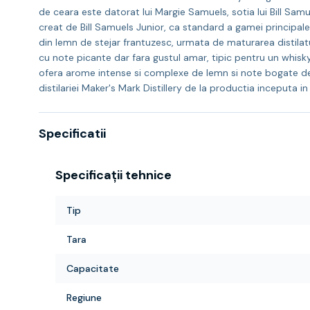
de ceara este datorat lui Margie Samuels, sotia lui Bill Samue
creat de Bill Samuels Junior, ca standard a gamei principal
din lemn de stejar frantuzesc, urmata de maturarea distilat
cu note picante dar fara gustul amar, tipic pentru un whisky
ofera arome intense si complexe de lemn si note bogate de v
distilariei Maker's Mark Distillery de la productia inceputa in
Specificatii
Specificații tehnice
Tip
Tara
Capacitate
Regiune