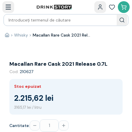
Categorii principale
Acasa
Bauturi fine — selectie
Produse Noi
Cosuri cadou
Pachete & Cadouri
>
Whisky
>
Macallan Rare Cask 2021 Release 0.7L
Acasă
Vin
Tamaioasa
Shiraz
Riesling
Macallan Rare Cask 2021 Release 0.7L
Franta
Cod:
210627
Spania
Africa de Sud
Stoc epuizat
Australia
Germania
2.215,62 lei
Noua Zeelanda
3165,17 lei / litru
Chile
Spumante
Prosecco
Cantitate:
Sampanie