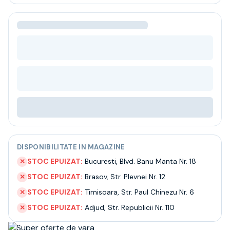
Bere
Ceai
Bacanie
BLACK FRIDAY
Bauturi fine selectie
Cumperi mai mult platesti mai putin
Garantie SGR
Bauturi reci
Despre noi
Contact
Livrare
Termeni si conditii
DISPONIBILITATE IN MAGAZINE
Politica de confidentialitate
Intrebari frecvente
STOC EPUIZAT:
Bucuresti
,
Blvd. Banu Manta Nr. 18
✕
STOC EPUIZAT:
Brasov
,
Str. Plevnei Nr. 12
✕
STOC EPUIZAT:
Timisoara
,
Str. Paul Chinezu Nr. 6
✕
STOC EPUIZAT:
Adjud
,
Str. Republicii Nr. 110
✕