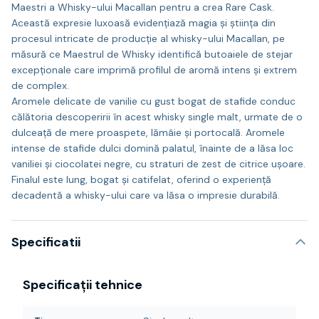
Maestri a Whisky-ului Macallan pentru a crea Rare Cask.
Această expresie luxoasă evidențiază magia și știința din
procesul intricate de producție al whisky-ului Macallan, pe
măsură ce Maestrul de Whisky identifică butoaiele de stejar
excepționale care imprimă profilul de aromă intens și extrem
de complex.
Aromele delicate de vanilie cu gust bogat de stafide conduc
călătoria descoperirii în acest whisky single malt, urmate de o
dulceață de mere proaspete, lămâie și portocală. Aromele
intense de stafide dulci domină palatul, înainte de a lăsa loc
vaniliei și ciocolatei negre, cu straturi de zest de citrice ușoare.
Finalul este lung, bogat și catifelat, oferind o experiență
decadentă a whisky-ului care va lăsa o impresie durabilă.
Specificatii
Specificații tehnice