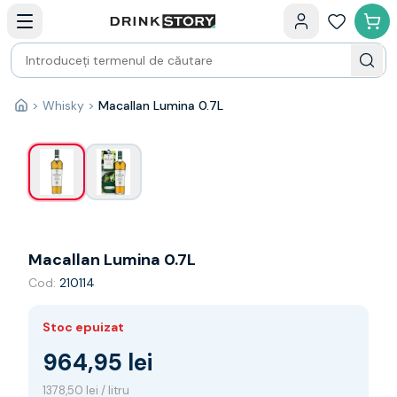
Categorii principale
Acasa
Bauturi fine — selectie
Produse Noi
Cosuri cadou
Pachete & Cadouri
>
Whisky
>
Macallan Lumina 0.7L
1
/
2
Acasă
Vin
Tamaioasa
Shiraz
Riesling
Franta
Spania
Africa de Sud
Macallan Lumina 0.7L
Australia
Cod:
210114
Germania
Noua Zeelanda
Chile
Stoc epuizat
Spumante
964,95 lei
Prosecco
Sampanie
1378,50 lei / litru