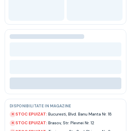
Bere
Ceai
Bacanie
BLACK FRIDAY
Bauturi fine selectie
Cumperi mai mult platesti mai putin
Garantie SGR
Bauturi reci
Despre noi
Contact
Livrare
Termeni si conditii
Politica de confidentialitate
Intrebari frecvente
DISPONIBILITATE IN MAGAZINE
STOC EPUIZAT:
Bucuresti
,
Blvd. Banu Manta Nr. 18
✕
STOC EPUIZAT:
Brasov
,
Str. Plevnei Nr. 12
✕