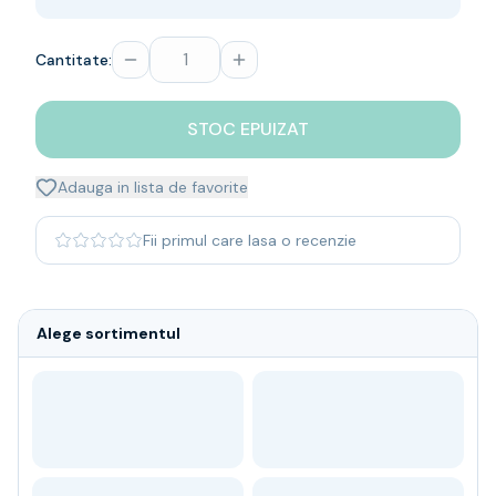
Whisky
Single malt
Cantitate:
Blended malt
Irish
Japanese
STOC EPUIZAT
Bourbon
Blanded Japanese
Adauga in lista de favorite
Canadian
Coniac & Brandy
Fii primul care lasa o recenzie
Rom
Vodka
Gin
Alege sortimentul
Tequila
Lichior
Vermut & bitter
Traditionale
Altele
Soft Drinks