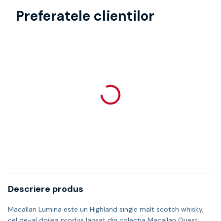
Preferatele clientilor
Descriere produs
Macallan Lumina este un Highland single malt scotch whisky,
cel de-al doilea produs lansat din colectia Macallan Quest.