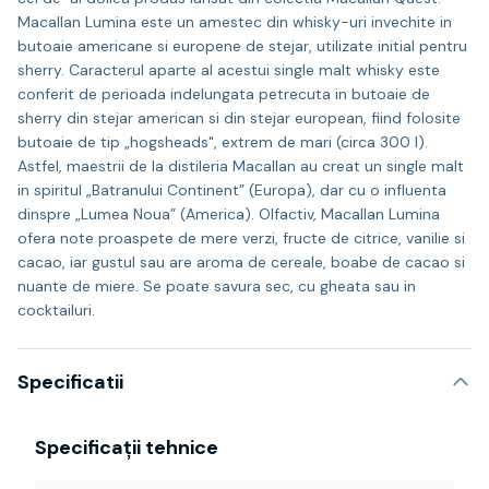
Macallan Lumina este un amestec din whisky-uri invechite in
butoaie americane si europene de stejar, utilizate initial pentru
sherry. Caracterul aparte al acestui single malt whisky este
conferit de perioada indelungata petrecuta in butoaie de
sherry din stejar american si din stejar european, fiind folosite
butoaie de tip „hogsheads", extrem de mari (circa 300 l).
Astfel, maestrii de la distileria Macallan au creat un single malt
in spiritul „Batranului Continent” (Europa), dar cu o influenta
dinspre „Lumea Noua” (America). Olfactiv, Macallan Lumina
ofera note proaspete de mere verzi, fructe de citrice, vanilie si
cacao, iar gustul sau are aroma de cereale, boabe de cacao si
nuante de miere. Se poate savura sec, cu gheata sau in
cocktailuri.
Specificatii
Specificații tehnice