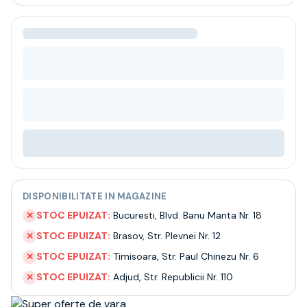
Bere
Ceai
Bacanie
BLACK FRIDAY
Bauturi fine selectie
Cumperi mai mult platesti mai putin
Garantie SGR
Bauturi reci
Despre noi
Contact
Livrare
Termeni si conditii
DISPONIBILITATE IN MAGAZINE
Politica de confidentialitate
Intrebari frecvente
STOC EPUIZAT:
Bucuresti
,
Blvd. Banu Manta Nr. 18
✕
STOC EPUIZAT:
Brasov
,
Str. Plevnei Nr. 12
✕
STOC EPUIZAT:
Timisoara
,
Str. Paul Chinezu Nr. 6
✕
STOC EPUIZAT:
Adjud
,
Str. Republicii Nr. 110
✕