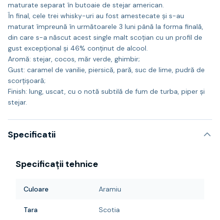
maturate separat în butoaie de stejar american.
În final, cele trei whisky-uri au fost amestecate și s-au
maturat împreună în următoarele 3 luni până la forma finală,
din care s-a născut acest single malt scoțian cu un profil de
gust excepțional și 46% conținut de alcool.
Aromă: stejar, cocos, măr verde, ghimbir;
Gust: caramel de vanilie, piersică, pară, suc de lime, pudră de
scorțișoară;
Finish: lung, uscat, cu o notă subtilă de fum de turba, piper și
stejar.
Specificatii
Specificații tehnice
Culoare
Aramiu
Tara
Scotia