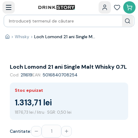
Categorii principale
Acasa
Bauturi fine — selectie
Produse Noi
Cosuri cadou
Pachete & Cadouri
>
Whisky
>
Loch Lomond 21 ani Single Malt Whisky 0.7L
Acasă
Vin
Tamaioasa
Shiraz
Riesling
Loch Lomond 21 ani Single Malt Whisky 0.7L
Franta
Cod:
211619
EAN:
5016840708254
Spania
Africa de Sud
Stoc epuizat
Australia
Germania
1.313,71 lei
Noua Zeelanda
1876,73 lei / litru · SGR: 0,50 lei
Chile
Spumante
Prosecco
Cantitate:
Sampanie