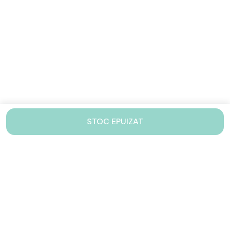
STOC EPUIZAT
Contacteaza-ne!
Iti stam mereu la dispozitie.