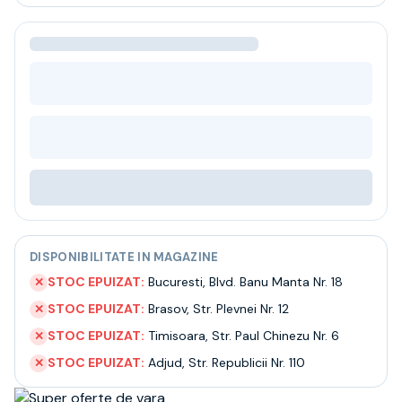
Bere
Ceai
Bacanie
BLACK FRIDAY
Bauturi fine selectie
Cumperi mai mult platesti mai putin
Garantie SGR
Bauturi reci
Despre noi
Contact
Livrare
Termeni si conditii
DISPONIBILITATE IN MAGAZINE
Politica de confidentialitate
Intrebari frecvente
STOC EPUIZAT:
Bucuresti
,
Blvd. Banu Manta Nr. 18
✕
STOC EPUIZAT:
Brasov
,
Str. Plevnei Nr. 12
✕
STOC EPUIZAT:
Timisoara
,
Str. Paul Chinezu Nr. 6
✕
STOC EPUIZAT:
Adjud
,
Str. Republicii Nr. 110
✕