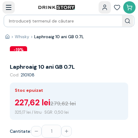
Categorii principale
Acasa
Bauturi fine — selectie
Produse Noi
Cosuri cadou
Pachete & Cadouri
>
Whisky
>
Laphroaig 10 ani GB 0.7L
Acasă
Vin
Tamaioasa
-
19
%
Shiraz
Riesling
Laphroaig 10 ani GB 0.7L
Franta
Cod:
210108
Spania
Africa de Sud
Stoc epuizat
Australia
Germania
227,62 lei
279,62 lei
Noua Zeelanda
325,17 lei / litru · SGR: 0,50 lei
Chile
Spumante
Prosecco
Cantitate:
Sampanie