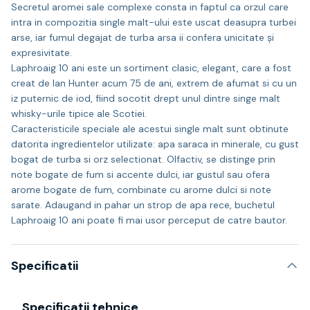
Secretul aromei sale complexe consta in faptul ca orzul care
intra in compozitia single malt-ului este uscat deasupra turbei
arse, iar fumul degajat de turba arsa ii confera unicitate şi
expresivitate.
Laphroaig 10 ani este un sortiment clasic, elegant, care a fost
creat de Ian Hunter acum 75 de ani, extrem de afumat si cu un
iz puternic de iod, fiind socotit drept unul dintre singe malt
whisky-urile tipice ale Scotiei.
Caracteristicile speciale ale acestui single malt sunt obtinute
datorita ingredientelor utilizate: apa saraca in minerale, cu gust
bogat de turba si orz selectionat. Olfactiv, se distinge prin
note bogate de fum si accente dulci, iar gustul sau ofera
arome bogate de fum, combinate cu arome dulci si note
sarate. Adaugand in pahar un strop de apa rece, buchetul
Laphroaig 10 ani poate fi mai usor perceput de catre bautor.
Specificatii
Specificații tehnice