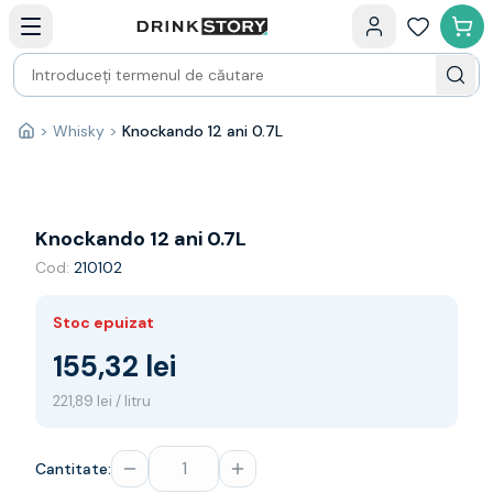
Categorii principale
Acasa
Bauturi fine — selectie
Produse Noi
Cosuri cadou
Pachete & Cadouri
>
Whisky
>
Knockando 12 ani 0.7L
Acasă
Vin
Tamaioasa
Shiraz
Riesling
Knockando 12 ani 0.7L
Franta
Cod:
210102
Spania
Africa de Sud
Stoc epuizat
Australia
Germania
155,32 lei
Noua Zeelanda
221,89 lei / litru
Chile
Spumante
Prosecco
Cantitate:
Sampanie