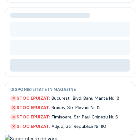
Bere
Ceai
Bacanie
BLACK FRIDAY
Bauturi fine selectie
Cumperi mai mult platesti mai putin
Garantie SGR
Bauturi reci
Despre noi
Contact
Livrare
Termeni si conditii
DISPONIBILITATE IN MAGAZINE
Politica de confidentialitate
Intrebari frecvente
STOC EPUIZAT:
Bucuresti
,
Blvd. Banu Manta Nr. 18
✕
STOC EPUIZAT:
Brasov
,
Str. Plevnei Nr. 12
✕
STOC EPUIZAT:
Timisoara
,
Str. Paul Chinezu Nr. 6
✕
STOC EPUIZAT:
Adjud
,
Str. Republicii Nr. 110
✕