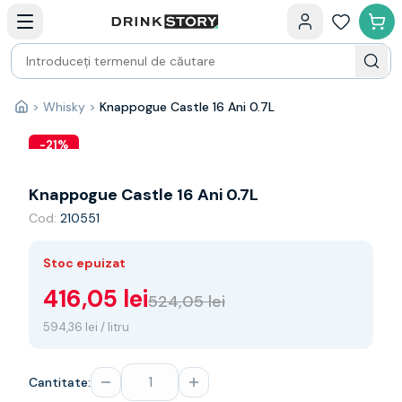
Categorii principale
Acasa
Bauturi fine — selectie
Produse Noi
Cosuri cadou
Pachete & Cadouri
>
Whisky
>
Knappogue Castle 16 Ani 0.7L
Acasă
Vin
Tamaioasa
-
21
%
Shiraz
Riesling
Knappogue Castle 16 Ani 0.7L
Franta
Cod:
210551
Spania
Africa de Sud
Stoc epuizat
Australia
Germania
416,05 lei
524,05 lei
Noua Zeelanda
594,36 lei / litru
Chile
Spumante
Prosecco
Cantitate:
Sampanie