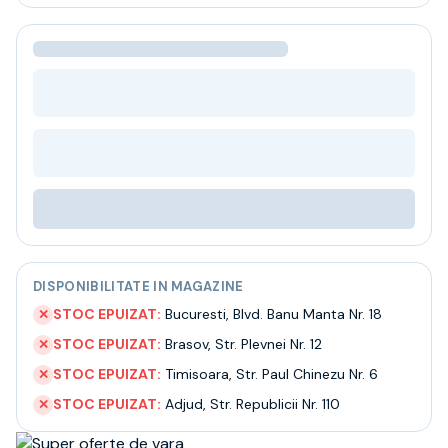
Bere
Ceai
Bacanie
BLACK FRIDAY
Bauturi fine selectie
Cumperi mai mult platesti mai putin
Garantie SGR
Bauturi reci
Despre noi
Contact
Livrare
Termeni si conditii
DISPONIBILITATE IN MAGAZINE
Politica de confidentialitate
Intrebari frecvente
STOC EPUIZAT:
Bucuresti
,
Blvd. Banu Manta Nr. 18
✕
STOC EPUIZAT:
Brasov
,
Str. Plevnei Nr. 12
✕
STOC EPUIZAT:
Timisoara
,
Str. Paul Chinezu Nr. 6
✕
STOC EPUIZAT:
Adjud
,
Str. Republicii Nr. 110
✕