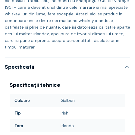
ale pasiunii tatalui sau, incepand cu Knappogue Castle Vintage
1951 - care a devenit unul dintre cele mai rare si mai apreciate
whiskey-uri din lume, fara excepție. Astazi, aici se produc in
continuare unele dintre cei mai bune whiskey irlandeze,
catifelate si pline de nuante, care isi datoreaza calitatile aparte
orzului maltat irlandez, apei pure de izvor si climatului umed,
care isi pune amprenta asupra personalitatii distilatelor in
timpul maturarii.
Specificatii
Specificații tehnice
Culoare
Galben
Tip
Irish
Tara
Irlanda