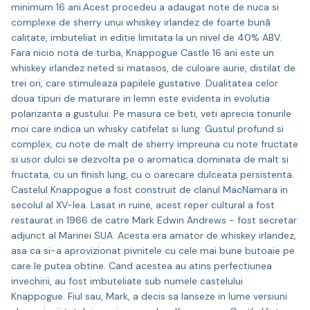
minimum 16 ani.Acest procedeu a adaugat note de nuca si
complexe de sherry unui whiskey irlandez de foarte bună
calitate, imbuteliat in editie limitata la un nivel de 40% ABV.
Fara nicio nota de turba, Knappogue Castle 16 ani este un
whiskey irlandez neted si matasos, de culoare aurie, distilat de
trei ori, care stimuleaza papilele gustative. Dualitatea celor
doua tipuri de maturare in lemn este evidenta in evolutia
polarizanta a gustului. Pe masura ce beti, veti aprecia tonurile
moi care indica un whisky catifelat si lung. Gustul profund si
complex, cu note de malt de sherry impreuna cu note fructate
si usor dulci se dezvolta pe o aromatica dominata de malt si
fructata, cu un finish lung, cu o oarecare dulceata persistenta.
Castelul Knappogue a fost construit de clanul MacNamara in
secolul al XV-lea. Lasat in ruine, acest reper cultural a fost
restaurat in 1966 de catre Mark Edwin Andrews - fost secretar
adjunct al Marinei SUA. Acesta era amator de whiskey irlandez,
asa ca si-a aprovizionat pivnitele cu cele mai bune butoaie pe
care le putea obtine. Cand acestea au atins perfectiunea
invechirii, au fost imbuteliate sub numele castelului
Knappogue. Fiul sau, Mark, a decis sa lanseze in lume versiuni