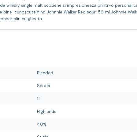
de whisky single malt scotiene si impresioneaza printr-o personalita
le bine-cunoscute fiind Johnnie Walker Red sour: 50 ml Johnnie Walker
n pahar plin cu gheata.
Blended
Scotia
1 L
Highlands
40%