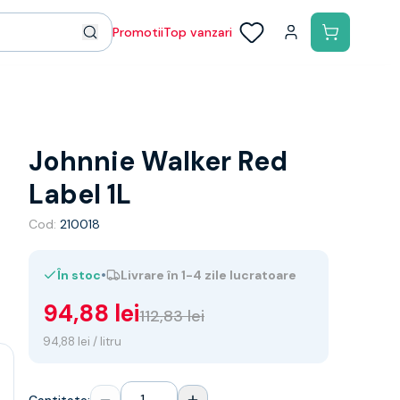
Promotii
Top vanzari
Johnnie Walker Red
Label 1L
Cod:
210018
•
În stoc
Livrare în 1-4 zile lucratoare
94,88 lei
112,83 lei
94,88 lei / litru