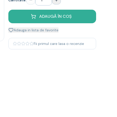
Cantitate:
ADAUGĂ ÎN COȘ
Adauga in lista de favorite
Fii primul care lasa o recenzie