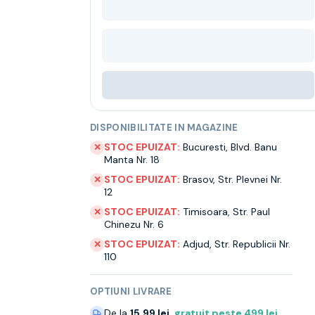
DISPONIBILITATE IN MAGAZINE
STOC EPUIZAT:
Bucuresti
,
Blvd. Banu
✕
Manta Nr. 18
STOC EPUIZAT:
Brasov
,
Str. Plevnei Nr.
✕
12
STOC EPUIZAT:
Timisoara
,
Str. Paul
✕
Chinezu Nr. 6
STOC EPUIZAT:
Adjud
,
Str. Republicii Nr.
✕
110
OPTIUNI LIVRARE
De la
15.99 lei
,
gratuit peste
499
lei