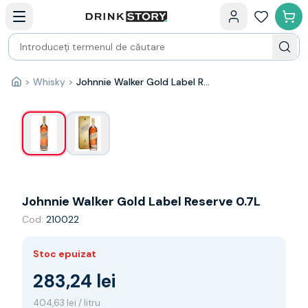
Categorii principale
Acasa
Bauturi fine — selectie
Produse Noi
Cosuri cadou
Pachete & Cadouri
>
Whisky
>
Johnnie Walker Gold Label Reserve 0.7L
1
/
2
Acasă
Vin
Tamaioasa
Shiraz
Riesling
Franta
Spania
Africa de Sud
Johnnie Walker Gold Label Reserve 0.7L
Australia
Cod:
210022
Germania
Noua Zeelanda
Chile
Stoc epuizat
Spumante
283,24 lei
Prosecco
Sampanie
404,63 lei / litru