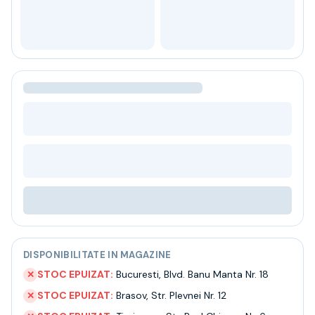
Bere
Ceai
Bacanie
BLACK FRIDAY
Bauturi fine selectie
Cumperi mai mult platesti mai putin
Garantie SGR
Bauturi reci
Despre noi
Contact
Livrare
Termeni si conditii
Politica de confidentialitate
Intrebari frecvente
DISPONIBILITATE IN MAGAZINE
STOC EPUIZAT:
Bucuresti
,
Blvd. Banu Manta Nr. 18
✕
STOC EPUIZAT:
Brasov
,
Str. Plevnei Nr. 12
✕