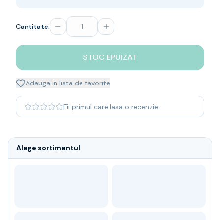
Whisky
Single malt
Cantitate:
Blended malt
Irish
Japanese
STOC EPUIZAT
Bourbon
Blanded Japanese
Adauga in lista de favorite
Canadian
Coniac & Brandy
Fii primul care lasa o recenzie
Rom
Vodka
Gin
Alege sortimentul
Tequila
Lichior
Vermut & bitter
Traditionale
Altele
Soft Drinks