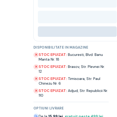
DISPONIBILITATE IN MAGAZINE
STOC EPUIZAT:
Bucuresti
,
Blvd. Banu
✕
Manta Nr. 18
STOC EPUIZAT:
Brasov
,
Str. Plevnei Nr.
✕
12
STOC EPUIZAT:
Timisoara
,
Str. Paul
✕
Chinezu Nr. 6
STOC EPUIZAT:
Adjud
,
Str. Republicii Nr.
✕
110
OPTIUNI LIVRARE
De la
15.99 lei
,
gratuit peste
499
lei