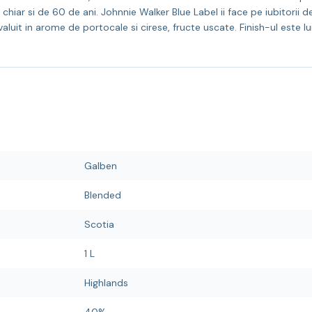
e chiar si de 60 de ani. Johnnie Walker Blue Label ii face pe iubitori
valuit in arome de portocale si cirese, fructe uscate. Finish-ul este 
Galben
Blended
Scotia
1 L
Highlands