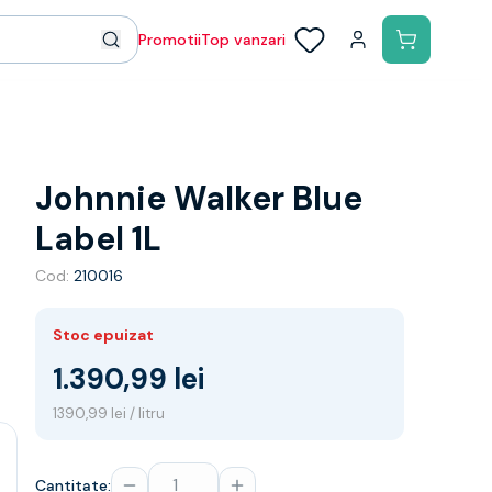
Promotii
Top vanzari
Johnnie Walker Blue
Label 1L
Cod:
210016
Stoc epuizat
1.390,99 lei
1390,99 lei / litru
Cantitate: