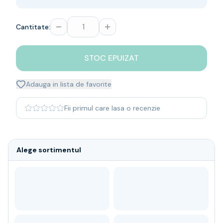
Whisky
Single malt
Cantitate:
Blended malt
Irish
Japanese
STOC EPUIZAT
Bourbon
Blanded Japanese
Adauga in lista de favorite
Canadian
Coniac & Brandy
Fii primul care lasa o recenzie
Rom
Vodka
Gin
Alege sortimentul
Tequila
Lichior
Vermut & bitter
Traditionale
Altele
Soft Drinks