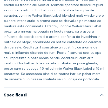
colturi cu traditie ale Scotiei. Aromele specifice fiecarei regiuni
se combina intr-un buchet inconfundabil de fin si plin de
caracter. Johnnie Walker Black Label blended malt whisky are o
culoare intens aurie, o aroma care se dezvaluie pe masura ce
bautura este consumata. Olfactiv, Johnnie Walker Black Label
prezinta o mireasma bogata in fructe negre, cu o usoara
influenta de scortisoara si o aroma conferita de invechirea in
butoaie de stejar, combinata cu notele catifelate de caramel
din cereale. Rezultatul il constituie un gust fin, cu arome de
malt si influente discrete de fum. Poate fi savurat sec, cu apa
sau reprezinta o baza ideala pentru cocktailuri, cum ar fi
celebrul GodFather. Iata si reteta: in shaker se pune gheata,
peste care se adauga 45 ml Johnnie Walker Black Label si 15 ml
Amaretto. Se amesteca bine si se toarna intr-un pahar mare.
Se orneaza cu o cireasa confiata sau cu coaja de portocala.
Specificatii