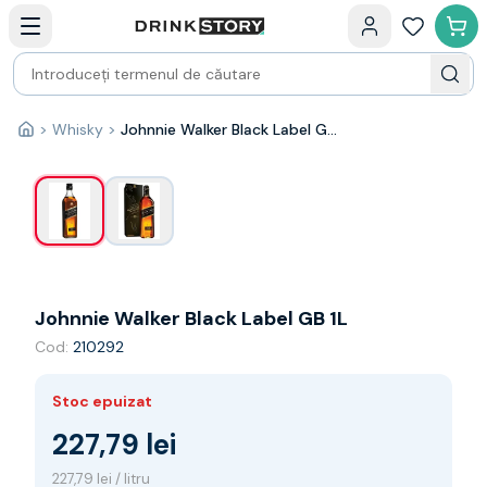
Categorii principale
Acasa
Bauturi fine — selectie
Produse Noi
Cosuri cadou
Pachete & Cadouri
>
Whisky
>
Johnnie Walker Black Label GB 1L
1
/
2
Acasă
Vin
Tamaioasa
Shiraz
Riesling
Franta
Spania
Africa de Sud
Johnnie Walker Black Label GB 1L
Australia
Cod:
210292
Germania
Noua Zeelanda
Chile
Stoc epuizat
Spumante
227,79 lei
Prosecco
Sampanie
227,79 lei / litru