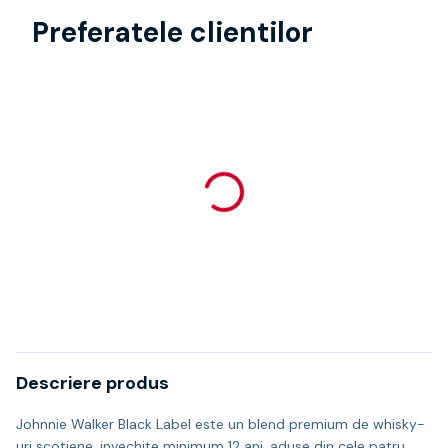
Preferatele clientilor
Descriere produs
Johnnie Walker Black Label este un blend premium de whisky-
uri scotiene, invechite minimum 12 ani, aduse din cele patru