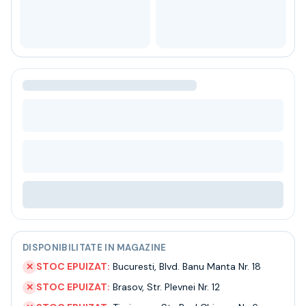
Bere
Ceai
Bacanie
BLACK FRIDAY
Bauturi fine selectie
Cumperi mai mult platesti mai putin
Garantie SGR
Bauturi reci
Despre noi
Contact
Livrare
Termeni si conditii
Politica de confidentialitate
Intrebari frecvente
DISPONIBILITATE IN MAGAZINE
STOC EPUIZAT:
Bucuresti
,
Blvd. Banu Manta Nr. 18
✕
STOC EPUIZAT:
Brasov
,
Str. Plevnei Nr. 12
✕