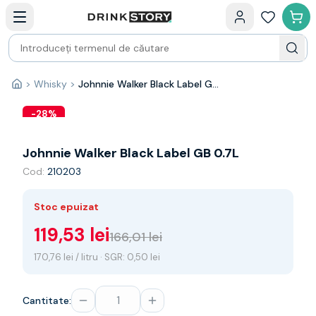
Categorii principale
Acasa
Bauturi fine — selectie
Produse Noi
Cosuri cadou
Pachete & Cadouri
>
Whisky
>
Johnnie Walker Black Label GB 0.7L
Acasă
Vin
Tamaioasa
-
28
%
Shiraz
Riesling
Johnnie Walker Black Label GB 0.7L
Franta
Cod:
210203
Spania
Africa de Sud
Stoc epuizat
Australia
Germania
119,53 lei
166,01 lei
Noua Zeelanda
170,76 lei / litru · SGR: 0,50 lei
Chile
Spumante
Prosecco
Cantitate:
Sampanie