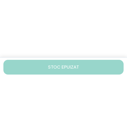
STOC EPUIZAT
Contacteaza-ne!
Iti stam mereu la dispozitie.