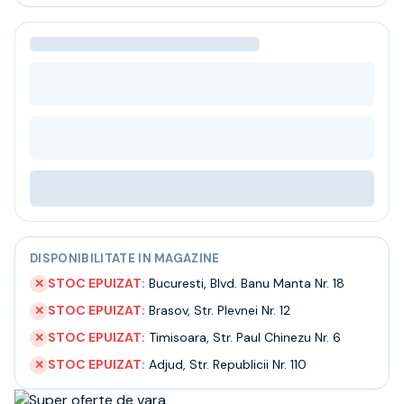
Bere
Ceai
Bacanie
BLACK FRIDAY
Bauturi fine selectie
Cumperi mai mult platesti mai putin
Garantie SGR
Bauturi reci
Despre noi
Contact
Livrare
Termeni si conditii
DISPONIBILITATE IN MAGAZINE
Politica de confidentialitate
Intrebari frecvente
STOC EPUIZAT:
Bucuresti
,
Blvd. Banu Manta Nr. 18
✕
STOC EPUIZAT:
Brasov
,
Str. Plevnei Nr. 12
✕
STOC EPUIZAT:
Timisoara
,
Str. Paul Chinezu Nr. 6
✕
STOC EPUIZAT:
Adjud
,
Str. Republicii Nr. 110
✕