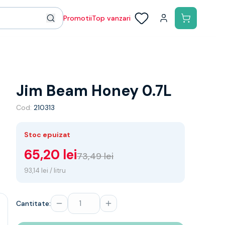
Promotii
Top vanzari
Jim Beam Honey 0.7L
Cod:
210313
Stoc epuizat
65,20 lei
73,49 lei
93,14 lei / litru
Cantitate: