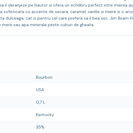
a il deranjeze pe bautor si ofera un echilibru perfect intre mierea a
a sofisticata cu accente de secara, caramel, vanilie si miere si o 
nta dulceaga, cat si pentru cel care prefera sa il bea sec. Jim Beam
e mere sau apa minerala peste cuburi de gheata.
Bourbon
USA
0,7 L
Kentucky
35%