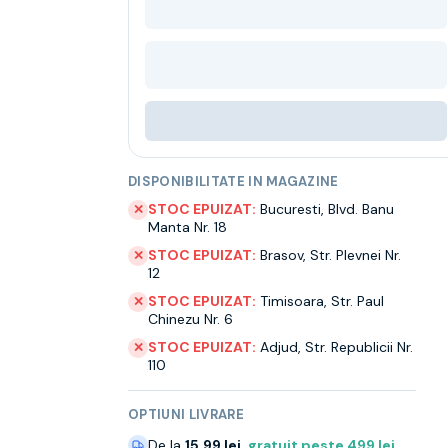
DISPONIBILITATE IN MAGAZINE
STOC EPUIZAT:
Bucuresti
,
Blvd. Banu
✕
Manta Nr. 18
STOC EPUIZAT:
Brasov
,
Str. Plevnei Nr.
✕
12
STOC EPUIZAT:
Timisoara
,
Str. Paul
✕
Chinezu Nr. 6
STOC EPUIZAT:
Adjud
,
Str. Republicii Nr.
✕
110
OPTIUNI LIVRARE
De la
15.99 lei
,
gratuit peste
499
lei