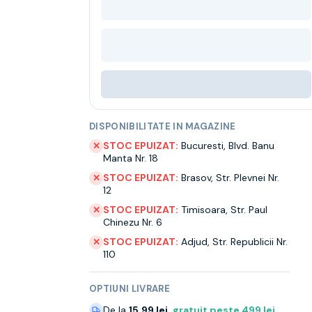
DISPONIBILITATE IN MAGAZINE
STOC EPUIZAT:
Bucuresti
,
Blvd. Banu
✕
Manta Nr. 18
STOC EPUIZAT:
Brasov
,
Str. Plevnei Nr.
✕
12
STOC EPUIZAT:
Timisoara
,
Str. Paul
✕
Chinezu Nr. 6
STOC EPUIZAT:
Adjud
,
Str. Republicii Nr.
✕
110
OPTIUNI LIVRARE
De la
15.99 lei
,
gratuit peste
499
lei