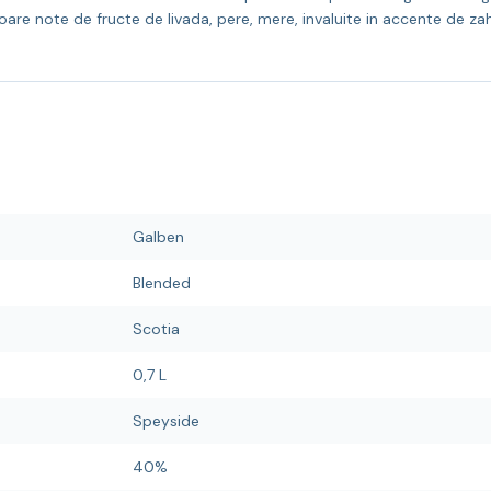
soare note de fructe de livada, pere, mere, invaluite in accente de za
Galben
Blended
Scotia
0,7 L
Speyside
40%