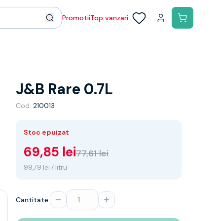
Promotii
Top vanzari
J&B Rare 0.7L
Cod:
210013
Stoc epuizat
69,85 lei
77,61 lei
99,79 lei / litru
Cantitate: