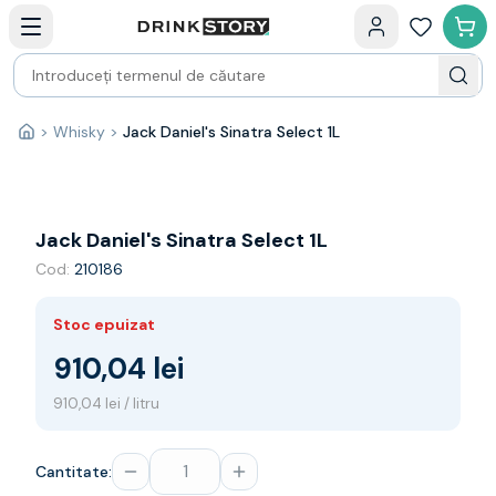
Categorii principale
Acasa
Bauturi fine — selectie
Produse Noi
Cosuri cadou
Pachete & Cadouri
>
Whisky
>
Jack Daniel's Sinatra Select 1L
Acasă
Vin
Tamaioasa
Shiraz
Riesling
Jack Daniel's Sinatra Select 1L
Franta
Cod:
210186
Spania
Africa de Sud
Stoc epuizat
Australia
Germania
910,04 lei
Noua Zeelanda
910,04 lei / litru
Chile
Spumante
Prosecco
Cantitate:
Sampanie