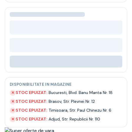
Bere
Ceai
Bacanie
BLACK FRIDAY
Bauturi fine selectie
Cumperi mai mult platesti mai putin
Garantie SGR
Bauturi reci
Despre noi
Contact
Livrare
Termeni si conditii
DISPONIBILITATE IN MAGAZINE
Politica de confidentialitate
Intrebari frecvente
STOC EPUIZAT:
Bucuresti
,
Blvd. Banu Manta Nr. 18
✕
STOC EPUIZAT:
Brasov
,
Str. Plevnei Nr. 12
✕
STOC EPUIZAT:
Timisoara
,
Str. Paul Chinezu Nr. 6
✕
STOC EPUIZAT:
Adjud
,
Str. Republicii Nr. 110
✕