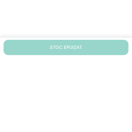
STOC EPUIZAT
Contacteaza-ne!
Iti stam mereu la dispozitie.
031 005 0155
Lu-Vi: 10-17
shop@drinkstory.ro
Contact