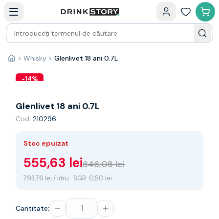
Categorii principale
Acasa
Bauturi fine — selectie
Produse Noi
Cosuri cadou
Pachete & Cadouri
>
Whisky
>
Glenlivet 18 ani 0.7L
Acasă
Vin
Tamaioasa
-
14
%
Shiraz
Riesling
Glenlivet 18 ani 0.7L
Franta
Cod:
210296
Spania
Africa de Sud
Stoc epuizat
Australia
Germania
555,63 lei
646,08 lei
Noua Zeelanda
793,76 lei / litru · SGR: 0,50 lei
Chile
Spumante
Prosecco
Cantitate:
Sampanie