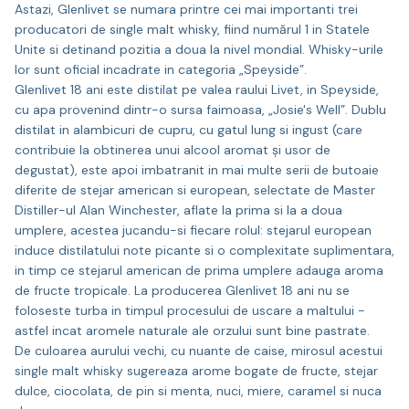
Astazi, Glenlivet se numara printre cei mai importanti trei
producatori de single malt whisky, fiind numărul 1 in Statele
Unite si detinand pozitia a doua la nivel mondial. Whisky-urile
lor sunt oficial incadrate in categoria „Speyside”.
Glenlivet 18 ani este distilat pe valea raului Livet, in Speyside,
cu apa provenind dintr-o sursa faimoasa, „Josie's Well”. Dublu
distilat in alambicuri de cupru, cu gatul lung si ingust (care
contribuie la obtinerea unui alcool aromat și usor de
degustat), este apoi imbatranit in mai multe serii de butoaie
diferite de stejar american si european, selectate de Master
Distiller-ul Alan Winchester, aflate la prima si la a doua
umplere, acestea jucandu-si fiecare rolul: stejarul european
induce distilatului note picante si o complexitate suplimentara,
in timp ce stejarul american de prima umplere adauga aroma
de fructe tropicale. La producerea Glenlivet 18 ani nu se
foloseste turba in timpul procesului de uscare a maltului -
astfel incat aromele naturale ale orzului sunt bine pastrate.
De culoarea aurului vechi, cu nuante de caise, mirosul acestui
single malt whisky sugereaza arome bogate de fructe, stejar
dulce, ciocolata, de pin si menta, nuci, miere, caramel si nuca