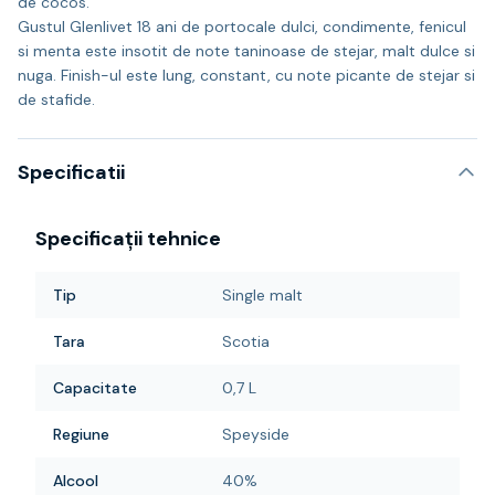
de cocos.
Gustul Glenlivet 18 ani de portocale dulci, condimente, fenicul
si menta este insotit de note taninoase de stejar, malt dulce si
nuga. Finish-ul este lung, constant, cu note picante de stejar si
de stafide.
Specificatii
Specificații tehnice
Tip
Single malt
Tara
Scotia
Capacitate
0,7 L
Regiune
Speyside
Alcool
40%