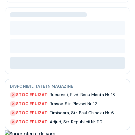
Bere
Ceai
Bacanie
BLACK FRIDAY
Bauturi fine selectie
Cumperi mai mult platesti mai putin
Garantie SGR
Bauturi reci
Despre noi
Contact
Livrare
Termeni si conditii
DISPONIBILITATE IN MAGAZINE
Politica de confidentialitate
Intrebari frecvente
STOC EPUIZAT:
Bucuresti
,
Blvd. Banu Manta Nr. 18
✕
STOC EPUIZAT:
Brasov
,
Str. Plevnei Nr. 12
✕
STOC EPUIZAT:
Timisoara
,
Str. Paul Chinezu Nr. 6
✕
STOC EPUIZAT:
Adjud
,
Str. Republicii Nr. 110
✕