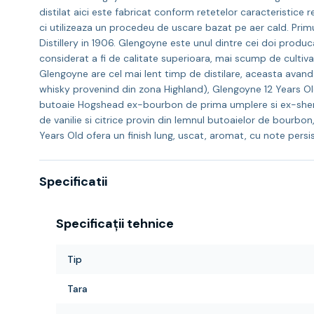
distilat aici este fabricat conform retetelor caracteristice 
ci utilizeaza un procedeu de uscare bazat pe aer cald. Primul
Distillery in 1906. Glengoyne este unul dintre cei doi produ
considerat a fi de calitate superioara, mai scump de cultiv
Glengoyne are cel mai lent timp de distilare, aceasta avand 
whisky provenind din zona Highland), Glengoyne 12 Years Old
butoaie Hogshead ex-bourbon de prima umplere si ex-sherry
de vanilie si citrice provin din lemnul butoaielor de bourbon, 
Years Old ofera un finish lung, uscat, aromat, cu note persi
Specificatii
Specificații tehnice
Tip
Tara