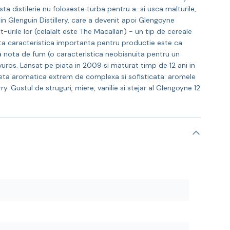
sta distilerie nu foloseste turba pentru a-si usca malturile,
 in Glenguin Distillery, care a devenit apoi Glengoyne
urile lor (celalalt este The Macallan) - un tip de cereale
alta caracteristica importanta pentru productie este ca
ica nota de fum (o caracteristica neobisnuita pentru un
uros. Lansat pe piata in 2009 si maturat timp de 12 ani in
leta aromatica extrem de complexa si sofisticata: aromele
y. Gustul de struguri, miere, vanilie si stejar al Glengoyne 12