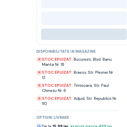
DISPONIBILITATE IN MAGAZINE
STOC EPUIZAT:
Bucuresti
,
Blvd. Banu
✕
Manta Nr. 18
STOC EPUIZAT:
Brasov
,
Str. Plevnei Nr.
✕
12
STOC EPUIZAT:
Timisoara
,
Str. Paul
✕
Chinezu Nr. 6
STOC EPUIZAT:
Adjud
,
Str. Republicii Nr.
✕
110
OPTIUNI LIVRARE
De la
15.99 lei
,
gratuit peste
499
lei