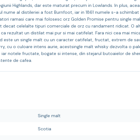
regiunii Highlands, dar este maturat precum in Lowlands. In plus, acea
 nume al distileriei a fost Burnfoot, iar in 1861 numele s-a schimbat
catori ramasi care mai folosesc orz Golden Promise pentru single malt-
at decat celelalte tipuri comerciale de orz cu randament ridicat. O 
ca rezultat un distilat mai pur si mai catifelat. Fara nici cea mai m
 este un single malt cu un caracter catifelat, fructat, extrem de sav
, cu o culoare intens aurie, acestsingle malt whisky dezvolta o pa
iar notele fructate, bogate si intense, din stejarul butoaielor de sherr
stente de cafea.
Single malt
Scotia