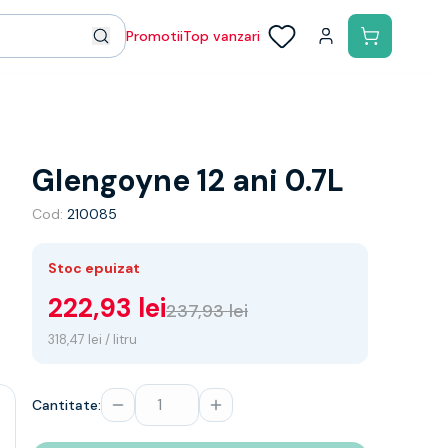
Promotii
Top vanzari
Glengoyne 12 ani 0.7L
Cod:
210085
Stoc epuizat
222,93 lei
237,93 lei
318,47 lei / litru
Cantitate: