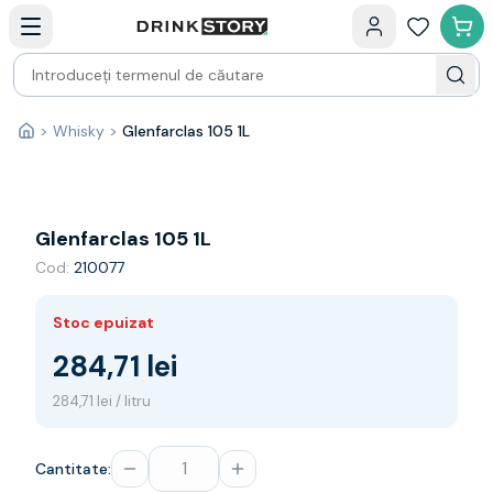
Categorii principale
Acasa
Bauturi fine — selectie
Produse Noi
Cosuri cadou
Pachete & Cadouri
>
Whisky
>
Glenfarclas 105 1L
Acasă
Vin
Tamaioasa
Shiraz
Riesling
Glenfarclas 105 1L
Franta
Cod:
210077
Spania
Africa de Sud
Stoc epuizat
Australia
Germania
284,71 lei
Noua Zeelanda
284,71 lei / litru
Chile
Spumante
Prosecco
Cantitate:
Sampanie