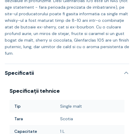
dezvaluie in profunzime. Desi Glenfarclas 105 este un NAS (not
age statement - fara perioada precizata de imbatranire), pe
site-ul producatorului poate fi gasita informatia ca single malt
whisky-ul a fost maturat timp de 8-10 ani intr-o combinație
atat de butoaie ex-sherry, cat si ex-bourbon. Cu o culoare
profund aurie, un miros de stejar, fructe si caramel si un gust
bogat de malt, sherry si ciocolata, Glenfarclas 105 are un finish
puternic, lung, dar uimitor de cald si cu o aroma persistenta de
fum.
Specificatii
Specificații tehnice
Tip
Single malt
Tara
Scotia
Capacitate
1 L