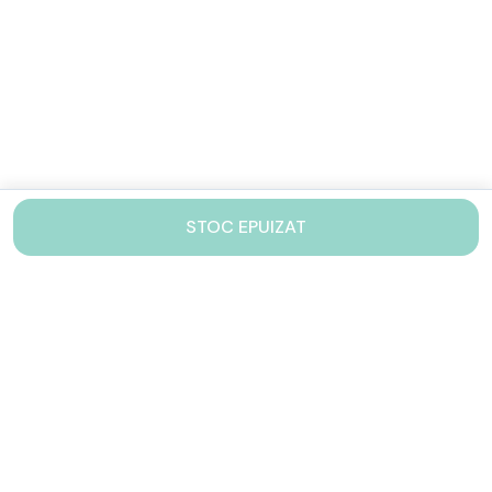
STOC EPUIZAT
Contacteaza-ne!
Iti stam mereu la dispozitie.
031 005 0155
Lu-Vi: 10-17
shop@drinkstory.ro
Contact