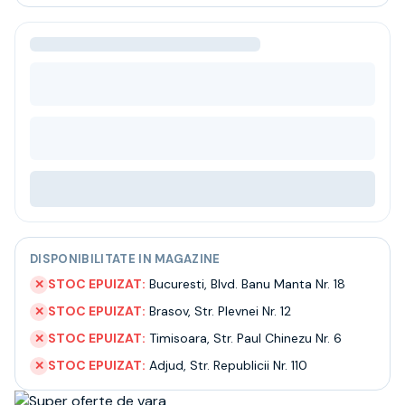
Bere
Ceai
Bacanie
BLACK FRIDAY
Bauturi fine selectie
Cumperi mai mult platesti mai putin
Garantie SGR
Bauturi reci
Despre noi
Contact
Livrare
Termeni si conditii
DISPONIBILITATE IN MAGAZINE
Politica de confidentialitate
Intrebari frecvente
STOC EPUIZAT:
Bucuresti
,
Blvd. Banu Manta Nr. 18
✕
STOC EPUIZAT:
Brasov
,
Str. Plevnei Nr. 12
✕
STOC EPUIZAT:
Timisoara
,
Str. Paul Chinezu Nr. 6
✕
STOC EPUIZAT:
Adjud
,
Str. Republicii Nr. 110
✕