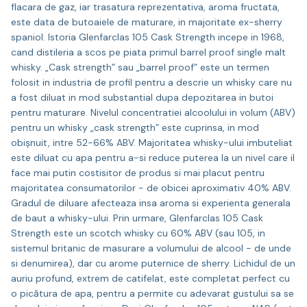
flacara de gaz, iar trasatura reprezentativa, aroma fructata,
este data de butoaiele de maturare, in majoritate ex-sherry
spaniol. Istoria Glenfarclas 105 Cask Strength incepe in 1968,
cand distileria a scos pe piata primul barrel proof single malt
whisky. „Cask strength” sau „barrel proof” este un termen
folosit in industria de profil pentru a descrie un whisky care nu
a fost diluat in mod substantial dupa depozitarea in butoi
pentru maturare. Nivelul concentratiei alcoolului in volum (ABV)
pentru un whisky „cask strength” este cuprinsa, in mod
obișnuit, intre 52-66% ABV. Majoritatea whisky-ului imbuteliat
este diluat cu apa pentru a-si reduce puterea la un nivel care il
face mai putin costisitor de produs si mai placut pentru
majoritatea consumatorilor - de obicei aproximativ 40% ABV.
Gradul de diluare afecteaza insa aroma si experienta generala
de baut a whisky-ului. Prin urmare, Glenfarclas 105 Cask
Strength este un scotch whisky cu 60% ABV (sau 105, in
sistemul britanic de masurare a volumului de alcool - de unde
si denumirea), dar cu arome puternice de sherry. Lichidul de un
auriu profund, extrem de catifelat, este completat perfect cu
o picătura de apa, pentru a permite cu adevarat gustului sa se