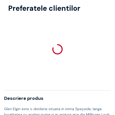
Preferatele clientilor
Descriere produs
Glen Elgin este o distilerie situata in inima Speyside, langa
localitatea cu acelasi nume si isi asigura apa din Millbuies Loch.