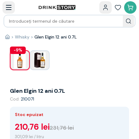
Categorii principale
Acasa
Bauturi fine — selectie
Produse Noi
Cosuri cadou
Pachete & Cadouri
>
Whisky
>
Glen Elgin 12 ani 0.7L
1
/
2
Acasă
Vin
Tamaioasa
-
9
%
Shiraz
Riesling
Franta
Spania
Africa de Sud
Glen Elgin 12 ani 0.7L
Australia
Cod:
210071
Germania
Noua Zeelanda
Chile
Stoc epuizat
Spumante
210,76 lei
231,76 lei
Prosecco
Sampanie
301,09 lei / litru