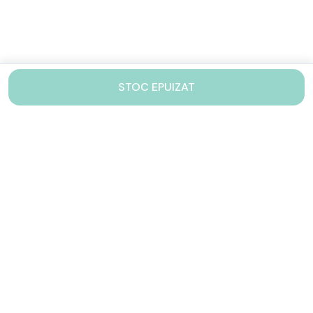
STOC EPUIZAT
Contacteaza-ne!
Iti stam mereu la dispozitie.
031 005 0155
Lu-Vi: 10-17
shop@drinkstory.ro
Contact