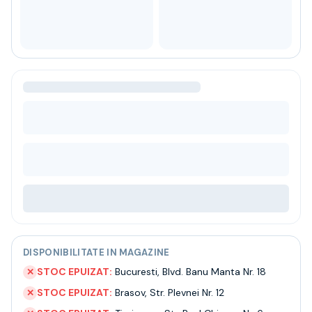
Bere
Ceai
Bacanie
BLACK FRIDAY
Bauturi fine selectie
Cumperi mai mult platesti mai putin
Garantie SGR
Bauturi reci
Despre noi
Contact
Livrare
Termeni si conditii
Politica de confidentialitate
Intrebari frecvente
DISPONIBILITATE IN MAGAZINE
STOC EPUIZAT:
Bucuresti
,
Blvd. Banu Manta Nr. 18
✕
STOC EPUIZAT:
Brasov
,
Str. Plevnei Nr. 12
✕