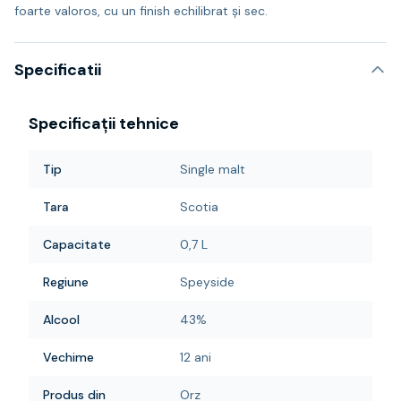
foarte valoros, cu un finish echilibrat şi sec.
Specificatii
Specificații tehnice
Tip
Single malt
Tara
Scotia
Capacitate
0,7 L
Regiune
Speyside
Alcool
43%
Vechime
12 ani
Produs din
Orz