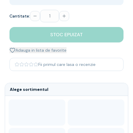
Whisky
Single malt
Cantitate:
Blended malt
Irish
Japanese
STOC EPUIZAT
Bourbon
Blanded Japanese
Adauga in lista de favorite
Canadian
Coniac & Brandy
Fii primul care lasa o recenzie
Rom
Vodka
Gin
Alege sortimentul
Tequila
Lichior
Vermut & bitter
Traditionale
Altele
Soft Drinks