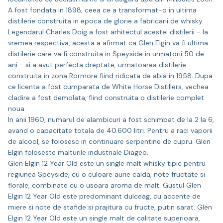
A fost fondata in 1898, ceea ce a transformat-o in ultima
distilerie construita in epoca de glorie a fabricarii de whisky.
Legendarul Charles Doig a fost arhitectul acestei distilerii - la
vremea respectiva, acesta a afirmat ca Glen Elgin va fi ultima
distilerie care va fi construita in Speyside in urmatorii 50 de
ani - si a avut perfecta dreptate, urmatoarea distilerie
construita in zona Rormore fiind ridicata de abia in 1958. Dupa
ce licenta a fost cumparata de White Horse Distillers, vechea
cladire a fost demolata, fiind construita o distilerie complet
noua.
In anii 1960, numarul de alambicuri a fost schimbat de la 2 la 6,
avand o capacitate totala de 40.600 litri. Pentru a raci vaporii
de alcool, se folosesc in continuare serpentine de cupru. Glen
Elgin foloseste malturile industriale Diageo.
Glen Elgin 12 Year Old este un single malt whisky tipic pentru
regiunea Speyside, cu o culoare aurie calda, note fructate si
florale, combinate cu o usoara aroma de malt. Gustul Glen
Elgin 12 Year Old este predominant dulceag, cu accente de
miere si note de stafide si prajitura cu fructe, putin sarat. Glen
Elgin 12 Year Old este un single malt de calitate superioara,