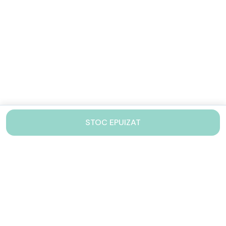
STOC EPUIZAT
Contacteaza-ne!
Iti stam mereu la dispozitie.