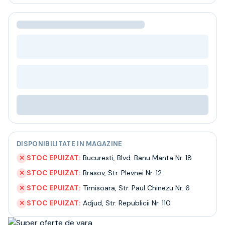
Bere
Ceai
Bacanie
BLACK FRIDAY
Bauturi fine selectie
Cumperi mai mult platesti mai putin
Garantie SGR
Bauturi reci
Despre noi
Contact
Livrare
Termeni si conditii
DISPONIBILITATE IN MAGAZINE
Politica de confidentialitate
Intrebari frecvente
STOC EPUIZAT:
Bucuresti
,
Blvd. Banu Manta Nr. 18
✕
STOC EPUIZAT:
Brasov
,
Str. Plevnei Nr. 12
✕
STOC EPUIZAT:
Timisoara
,
Str. Paul Chinezu Nr. 6
✕
STOC EPUIZAT:
Adjud
,
Str. Republicii Nr. 110
✕