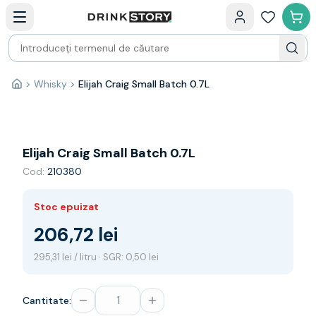
Categorii principale
Acasa
Bauturi fine — selectie
Produse Noi
Cosuri cadou
Pachete & Cadouri
>
Whisky
>
Elijah Craig Small Batch 0.7L
Acasă
Vin
Tamaioasa
Shiraz
Riesling
Elijah Craig Small Batch 0.7L
Franta
Cod:
210380
Spania
Africa de Sud
Stoc epuizat
Australia
Germania
206,72 lei
Noua Zeelanda
295,31 lei / litru · SGR: 0,50 lei
Chile
Spumante
Prosecco
Cantitate:
Sampanie