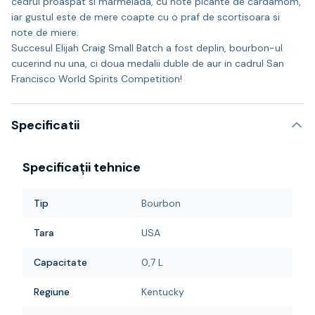
cedrul proaspat si marmelada, cu note picante de cardamom,
iar gustul este de mere coapte cu o praf de scortisoara si
note de miere.
Succesul Elijah Craig Small Batch a fost deplin, bourbon-ul
cucerind nu una, ci doua medalii duble de aur in cadrul San
Francisco World Spirits Competition!
Specificatii
Specificații tehnice
Tip
Bourbon
Tara
USA
Capacitate
0,7 L
Regiune
Kentucky