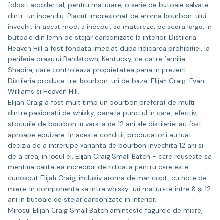
folosit accidental, pentru maturare, o serie de butoaie salvate
dintr-un incendiu. Placut impresionat de aroma bourbon-ului
invechit in acest mod, a inceput sa matureze, pe scara larga, in
butoaie din lemn de stejar carbonizate la interior. Distileria
Heaven Hill a fost fondata imediat dupa ridicarea prohibitiei, la
periferia orasului Bardstown, Kentucky, de catre familia
Shapira, care controleaza proprietatea pana in prezent.
Distileria produce trei bourbon-uri de baza: Elijah Craig, Evan
Williams si Heaven Hill.
Elijah Craig a fost mult timp un bourbon preferat de multi
dintre pasionatii de whisky, pana la punctul in care, efectiv,
stocurile de bourbon in varsta de 12 ani ale distileriei au fost
aproape epuizare. In aceste conditii, producatorii au luat
decizia de a intrerupe varianta de bourbon invechita 12 ani si
de a crea, in locul ei, Elijah Craig Small Batch - care reuseste sa
mentina calitatea incredibil de ridicata pentru care este
cunoscut Elijah Craig, inclusiv aroma de mar copt, cu note de
miere. In componenta sa intra whisky-uri maturate intre 8 şi 12
ani in butoaie de stejar carbonizate in interior.
Mirosul Elijah Craig Small Batch aminteste fagurele de miere,