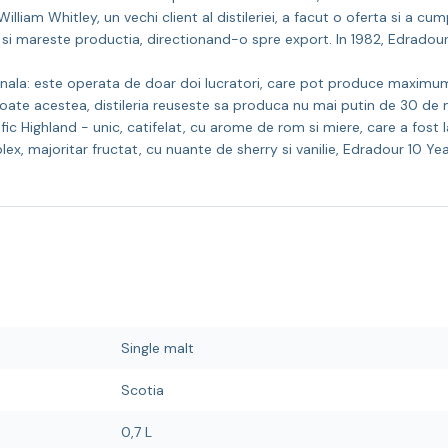
 William Whitley, un vechi client al distileriei, a facut o oferta si a cu
i mareste productia, directionand-o spre export. In 1982, Edradour a
artizanala: este operata de doar doi lucratori, care pot produce ma
toate acestea, distileria reuseste sa produca nu mai putin de 30 de ma
ific Highland - unic, catifelat, cu arome de rom si miere, care a fos
, majoritar fructat, cu nuante de sherry si vanilie, Edradour 10 Year
Single malt
Scotia
0,7 L