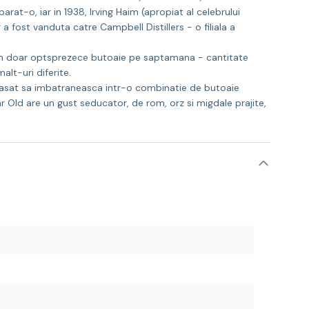
mparat-o, iar in 1938, Irving Haim (apropiat al celebrului
 fost vanduta catre Campbell Distillers - o filiala a
ximum doar optsprezece butoaie pe saptamana - cantitate
lt-uri diferite.
t lasat sa imbatraneasca intr-o combinatie de butoaie
 Old are un gust seducator, de rom, orz si migdale prajite,