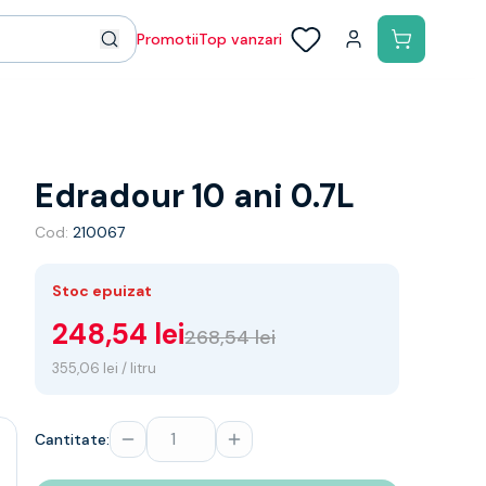
Promotii
Top vanzari
Edradour 10 ani 0.7L
Cod:
210067
Stoc epuizat
248,54 lei
268,54 lei
355,06 lei / litru
Cantitate: