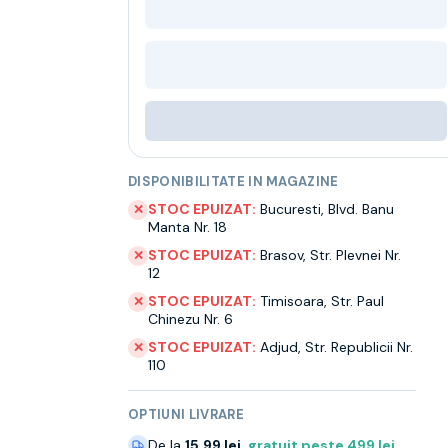
DISPONIBILITATE IN MAGAZINE
STOC EPUIZAT:
Bucuresti
,
Blvd. Banu
✕
Manta Nr. 18
STOC EPUIZAT:
Brasov
,
Str. Plevnei Nr.
✕
12
STOC EPUIZAT:
Timisoara
,
Str. Paul
✕
Chinezu Nr. 6
STOC EPUIZAT:
Adjud
,
Str. Republicii Nr.
✕
110
OPTIUNI LIVRARE
De la
15.99 lei
,
gratuit peste
499
lei