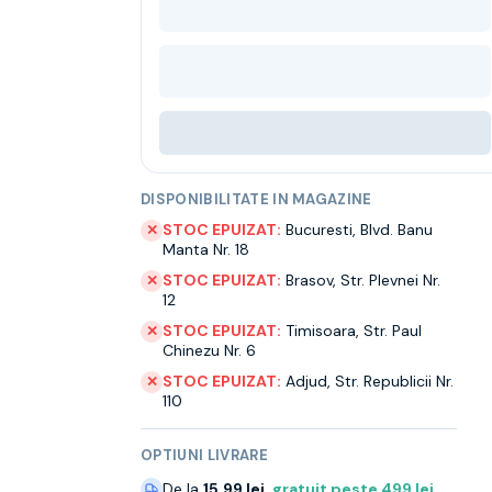
DISPONIBILITATE IN MAGAZINE
STOC EPUIZAT:
Bucuresti
,
Blvd. Banu
✕
Manta Nr. 18
STOC EPUIZAT:
Brasov
,
Str. Plevnei Nr.
✕
12
STOC EPUIZAT:
Timisoara
,
Str. Paul
✕
Chinezu Nr. 6
STOC EPUIZAT:
Adjud
,
Str. Republicii Nr.
✕
110
OPTIUNI LIVRARE
De la
15.99 lei
,
gratuit peste
499
lei