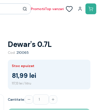
Promotii
Top vanzari
Dewar's 0.7L
Cod:
210065
Stoc epuizat
81,99 lei
117,13 lei / litru
Cantitate: