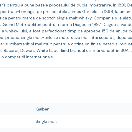
r’s pentru a pune bazele procesului de dubla imbatranire. In 1891,
entru a-l omagia pe presedintele James Garfield. In 1899, la un an de 
a pentru marca de scotch single malt whisky. Compania s-a alăturat 
cu Grand Metropolitan pentru a forma Diageo in 1997. Diageo a vandut
e a whisky-ului, a fost perfectionat timp de aproape 150 de ani de c
pe: practic, single malt-urile se matureaza mai intai separat, dupa 
r si imbatranit si mai mult pentru a obtine un finisaj neted si robust
 Bacardi, Dewar’s White Label fiind brandul cel mai vandut în SUA.
n competitii internationale.
Galben
Single malt