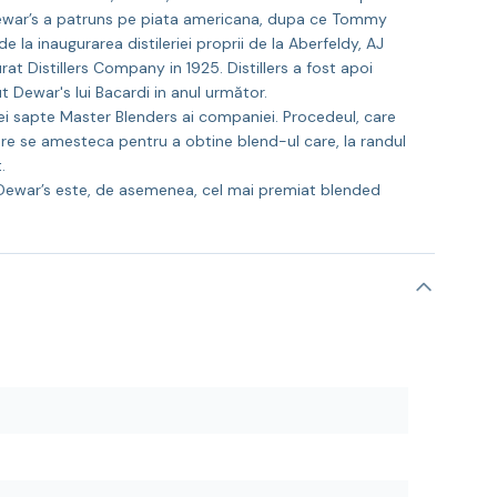
 Dewar’s a patruns pe piata americana, dupa ce Tommy
la inaugurarea distileriei proprii de la Aberfeldy, AJ
Distillers Company in 1925. Distillers a fost apoi
 Dewar's lui Bacardi in anul următor.
ei sapte Master Blenders ai companiei. Procedeul, care
care se amesteca pentru a obtine blend-ul care, la randul
.
 Dewar’s este, de asemenea, cel mai premiat blended