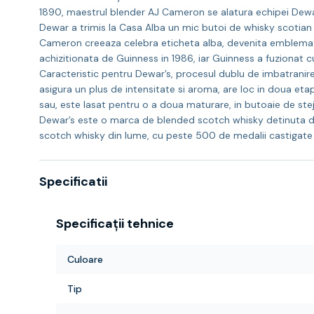
1890, maestrul blender AJ Cameron se alatura echipei Dewa
Dewar a trimis la Casa Alba un mic butoi de whisky scotian p
Cameron creeaza celebra eticheta alba, devenita emblematic
achizitionata de Guinness in 1986, iar Guinness a fuzionat 
Caracteristic pentru Dewar’s, procesul dublu de imbatranir
asigura un plus de intensitate si aroma, are loc in doua eta
sau, este lasat pentru o a doua maturare, in butoaie de steja
Dewar’s este o marca de blended scotch whisky detinuta de
scotch whisky din lume, cu peste 500 de medalii castigate i
Specificatii
Specificații tehnice
Culoare
Tip