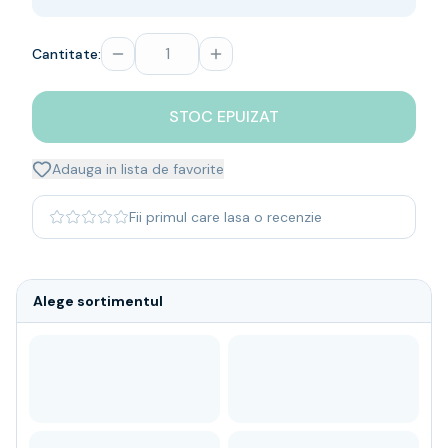
Whisky
Single malt
Cantitate:
Blended malt
Irish
Japanese
STOC EPUIZAT
Bourbon
Blanded Japanese
Adauga in lista de favorite
Canadian
Coniac & Brandy
Fii primul care lasa o recenzie
Rom
Vodka
Gin
Alege sortimentul
Tequila
Lichior
Vermut & bitter
Traditionale
Altele
Soft Drinks