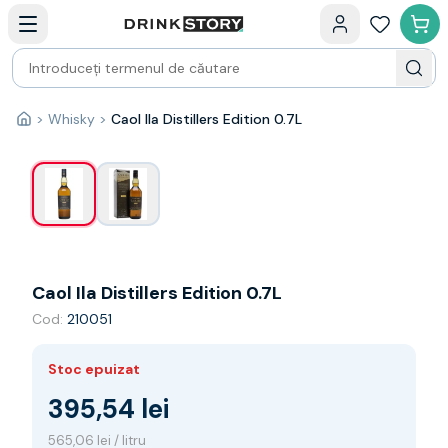
Categorii principale
Acasa
Bauturi fine — selectie
Produse Noi
Cosuri cadou
Pachete & Cadouri
>
Whisky
>
Caol Ila Distillers Edition 0.7L
1
/
2
Acasă
Vin
Tamaioasa
Shiraz
Riesling
Franta
Spania
Africa de Sud
Caol Ila Distillers Edition 0.7L
Australia
Cod:
210051
Germania
Noua Zeelanda
Chile
Stoc epuizat
Spumante
395,54 lei
Prosecco
Sampanie
565,06 lei / litru