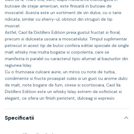
butoaie de stejar american, este finisată in butoaie de
moscatel. Acesta este un sortiment de vin dulce, cu o tarie
ridicata, similar cu sherry-ul, obtinut din struguri de tip
muscat.
Astfel, Caol Ila Distillers Edition preia gustul fructat si floral,
precum si dulceata usoara a moscatelului. Timpul suplimentar
petrecut in acest tip de butoi confera editiei speciale de single
malt whisky mai multa bogatie si corpolenta, care se
manifesta in paralel cu caracterul tipic afumat al bauturilor din
regiunea Islay.
Cu o frumoasa culoare aurie, un miros cu note de turba,
condimente si fructe proaspat cules si un gust cu arome dulci
de malt, note bogate de fum, cirese si scortisoara, Caol Ila
Distillers Edition este un whisky Islay extrem de sofisticat si
elegant, ce ofera un finish peristent, dulceag si expresiv.
Specificatii