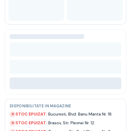
Bere
Ceai
Bacanie
BLACK FRIDAY
Bauturi fine selectie
Cumperi mai mult platesti mai putin
Garantie SGR
Bauturi reci
Despre noi
Contact
Livrare
Termeni si conditii
Politica de confidentialitate
Intrebari frecvente
DISPONIBILITATE IN MAGAZINE
STOC EPUIZAT:
Bucuresti
,
Blvd. Banu Manta Nr. 18
✕
STOC EPUIZAT:
Brasov
,
Str. Plevnei Nr. 12
✕