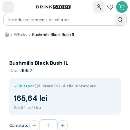
Categorii principale
Acasa
Bauturi fine — selectie
Produse Noi
Cosuri cadou
Pachete & Cadouri
>
Whisky
>
Bushmills Black Bush 1L
Acasă
Vin
Tamaioasa
Shiraz
Riesling
Bushmills Black Bush 1L
Franta
Cod:
210152
Spania
Africa de Sud
•
În stoc
Livrare în 1-4 zile lucratoare
Australia
Germania
165,64 lei
Noua Zeelanda
Chile
165,64 lei / litru
Spumante
Prosecco
Cantitate:
Sampanie