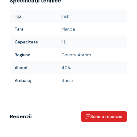
Specificații tehnice
Tip
Irish
Tara
Irlanda
Capacitate
1 L
Regiune
County Antrim
Alcool
40%
Ambalaj
Sticla
Recenzii
Scrie o recenzie