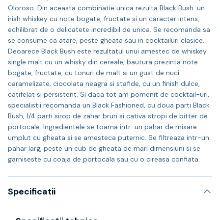
Oloroso. Din aceasta combinatie unica rezulta Black Bush: un
irish whiskey cu note bogate, fructate si un caracter intens,
echilibrat de o delicatete incredibil de unica. Se recomanda sa
se consume ca atare, peste gheata sau in cocktailuri clasice.
Deoarece Black Bush este rezultatul unui amestec de whiskey
single malt cu un whisky din cereale, bautura prezinta note
bogate, fructate, cu tonuri de malt si un gust de nuci
caramelizate, ciocolata neagra si stafide, cu un finish dulce,
catifelat si persistent. Si daca tot am pomenit de cocktail-uri,
specialistii recomanda un Black Fashioned, cu doua parti Black
Bush, 1/4 parti sirop de zahar brun si cativa stropi de bitter de
portocale. Ingredientele se toarna intr-un pahar de mixare
umplut cu gheata si se amesteca puternic. Se filtreaza intr-un
pahar larg, peste un cub de gheata de mari dimensiuni si se
garniseste cu coaja de portocala sau cu o cireasa confiata.
Specificatii