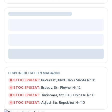
Bere
Ceai
Bacanie
BLACK FRIDAY
Bauturi fine selectie
Cumperi mai mult platesti mai putin
Garantie SGR
Bauturi reci
Despre noi
Contact
Livrare
Termeni si conditii
Politica de confidentialitate
DISPONIBILITATE IN MAGAZINE
Intrebari frecvente
STOC EPUIZAT:
Bucuresti
,
Blvd. Banu Manta Nr. 18
✕
STOC EPUIZAT:
Brasov
,
Str. Plevnei Nr. 12
✕
STOC EPUIZAT:
Timisoara
,
Str. Paul Chinezu Nr. 6
✕
STOC EPUIZAT:
Adjud
,
Str. Republicii Nr. 110
✕