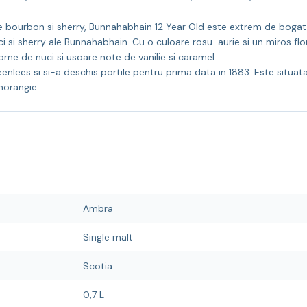
e bourbon si sherry, Bunnahabhain 12 Year Old este extrem de bogat 
ci si sherry ale Bunnahabhain. Cu o culoare rosu-aurie si un miros flo
ome de nuci si usoare note de vanilie si caramel.
eenlees si si-a deschis portile pentru prima data in 1883. Este situata 
morangie.
Ambra
Single malt
Scotia
0,7 L