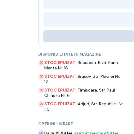
DISPONIBILITATE IN MAGAZINE
STOC EPUIZAT:
Bucuresti
,
Blvd. Banu
✕
Manta Nr. 18
STOC EPUIZAT:
Brasov
,
Str. Plevnei Nr.
✕
12
STOC EPUIZAT:
Timisoara
,
Str. Paul
✕
Chinezu Nr. 6
STOC EPUIZAT:
Adjud
,
Str. Republicii Nr.
✕
110
OPTIUNI LIVRARE
De la
15.99 lei
,
gratuit peste
499
lei