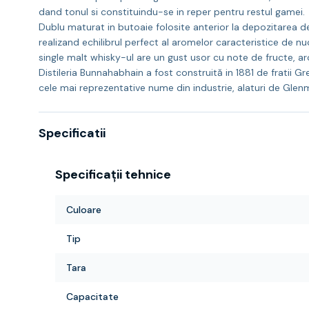
dand tonul si constituindu-se in reper pentru restul gamei.
Dublu maturat in butoaie folosite anterior la depozitarea d
realizand echilibrul perfect al aromelor caracteristice de nu
single malt whisky-ul are un gust usor cu note de fructe, ar
Distileria Bunnahabhain a fost construită in 1881 de fratii Gr
cele mai reprezentative nume din industrie, alaturi de Glen
Specificatii
Specificații tehnice
Culoare
Tip
Tara
Capacitate