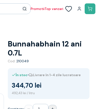
Promotii
Top vanzari
Bunnahabhain 12 ani
0.7L
Cod:
210049
•
În stoc
Livrare în 1-4 zile lucratoare
344,70 lei
492,43 lei / litru