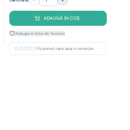
Cantitate:
ADAUGĂ ÎN COȘ
Adauga in lista de favorite
Fii primul care lasa o recenzie