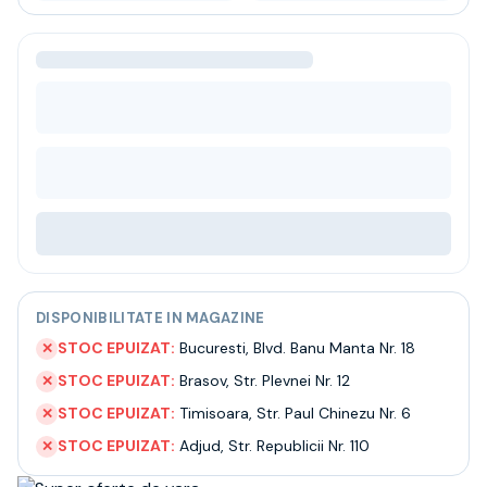
Bere
Ceai
Bacanie
BLACK FRIDAY
Bauturi fine selectie
Cumperi mai mult platesti mai putin
Garantie SGR
Bauturi reci
Despre noi
Contact
Livrare
Termeni si conditii
Politica de confidentialitate
DISPONIBILITATE IN MAGAZINE
Intrebari frecvente
STOC EPUIZAT:
Bucuresti
,
Blvd. Banu Manta Nr. 18
✕
STOC EPUIZAT:
Brasov
,
Str. Plevnei Nr. 12
✕
STOC EPUIZAT:
Timisoara
,
Str. Paul Chinezu Nr. 6
✕
STOC EPUIZAT:
Adjud
,
Str. Republicii Nr. 110
✕