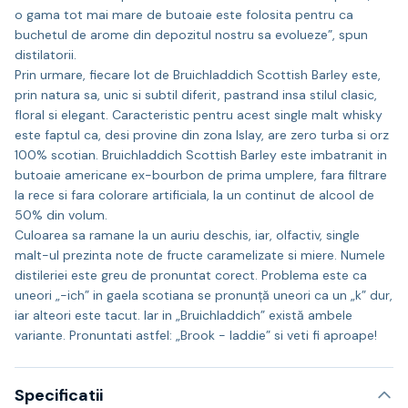
o gama tot mai mare de butoaie este folosita pentru ca
buchetul de arome din depozitul nostru sa evolueze”, spun
distilatorii.
Prin urmare, fiecare lot de Bruichladdich Scottish Barley este,
prin natura sa, unic si subtil diferit, pastrand insa stilul clasic,
floral si elegant. Caracteristic pentru acest single malt whisky
este faptul ca, desi provine din zona Islay, are zero turba si orz
100% scotian. Bruichladdich Scottish Barley este imbatranit in
butoaie americane ex-bourbon de prima umplere, fara filtrare
la rece si fara colorare artificiala, la un continut de alcool de
50% din volum.
Culoarea sa ramane la un auriu deschis, iar, olfactiv, single
malt-ul prezinta note de fructe caramelizate si miere. Numele
distileriei este greu de pronuntat corect. Problema este ca
uneori „-ich” in gaela scotiana se pronunță uneori ca un „k” dur,
iar alteori este tacut. Iar in „Bruichladdich” există ambele
variante. Pronuntati astfel: „Brook - laddie” si veti fi aproape!
Specificatii