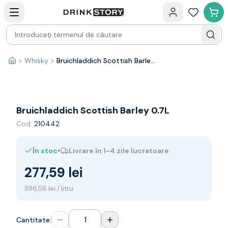
Categorii principale
Acasa
Bauturi fine — selectie
Produse Noi
Cosuri cadou
Pachete & Cadouri
>
Whisky
>
Bruichladdich Scottish Barley 0.7L
Acasă
Vin
Tamaioasa
Shiraz
Riesling
Bruichladdich Scottish Barley 0.7L
Franta
Cod:
210442
Spania
Africa de Sud
•
În stoc
Livrare în 1-4 zile lucratoare
Australia
Germania
277,59 lei
Noua Zeelanda
Chile
396,56 lei / litru
Spumante
Prosecco
Cantitate:
Sampanie