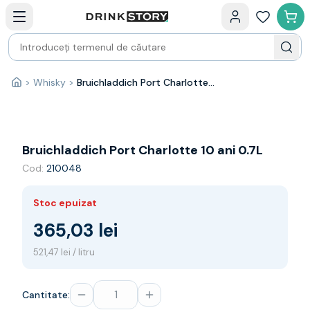
Categorii principale
Acasa
Bauturi fine — selectie
Produse Noi
Cosuri cadou
Pachete & Cadouri
>
Whisky
>
Bruichladdich Port Charlotte 10 ani 0.7L
Acasă
Vin
Tamaioasa
Shiraz
Riesling
Bruichladdich Port Charlotte 10 ani 0.7L
Franta
Cod:
210048
Spania
Africa de Sud
Stoc epuizat
Australia
Germania
365,03 lei
Noua Zeelanda
521,47 lei / litru
Chile
Spumante
Prosecco
Cantitate:
Sampanie