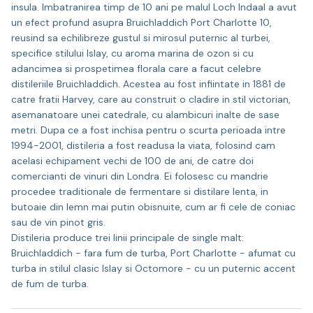
insula. Imbatranirea timp de 10 ani pe malul Loch Indaal a avut
un efect profund asupra Bruichladdich Port Charlotte 10,
reusind sa echilibreze gustul si mirosul puternic al turbei,
specifice stilului Islay, cu aroma marina de ozon si cu
adancimea si prospetimea florala care a facut celebre
distileriile Bruichladdich. Acestea au fost infiintate in 1881 de
catre fratii Harvey, care au construit o cladire in stil victorian,
asemanatoare unei catedrale, cu alambicuri inalte de sase
metri. Dupa ce a fost inchisa pentru o scurta perioada intre
1994-2001, distileria a fost readusa la viata, folosind cam
acelasi echipament vechi de 100 de ani, de catre doi
comercianti de vinuri din Londra. Ei folosesc cu mandrie
procedee traditionale de fermentare si distilare lenta, in
butoaie din lemn mai putin obisnuite, cum ar fi cele de coniac
sau de vin pinot gris.
Distileria produce trei linii principale de single malt:
Bruichladdich - fara fum de turba, Port Charlotte - afumat cu
turba in stilul clasic Islay si Octomore - cu un puternic accent
de fum de turba.