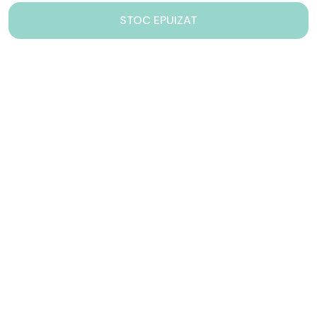
STOC EPUIZAT
Contacteaza-ne!
Iti stam mereu la dispozitie.
031 005 0155
Lu-Vi: 10-17
shop@drinkstory.ro
Contact
DRINKSTORY
Avantajele noastre