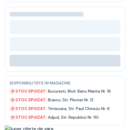
Bere
Ceai
Bacanie
BLACK FRIDAY
Bauturi fine selectie
Cumperi mai mult platesti mai putin
Garantie SGR
Bauturi reci
Despre noi
Contact
Livrare
Termeni si conditii
DISPONIBILITATE IN MAGAZINE
Politica de confidentialitate
Intrebari frecvente
STOC EPUIZAT:
Bucuresti
,
Blvd. Banu Manta Nr. 18
✕
STOC EPUIZAT:
Brasov
,
Str. Plevnei Nr. 12
✕
STOC EPUIZAT:
Timisoara
,
Str. Paul Chinezu Nr. 6
✕
STOC EPUIZAT:
Adjud
,
Str. Republicii Nr. 110
✕