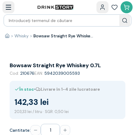
Categorii principale
Acasa
Bauturi fine — selectie
Produse Noi
Cosuri cadou
Pachete & Cadouri
>
Whisky
>
Bowsaw Straight Rye Whiskey 0.7L
Acasă
Vin
Tamaioasa
Shiraz
Riesling
Bowsaw Straight Rye Whiskey 0.7L
Franta
Cod:
210676
EAN:
5942039005593
Spania
Africa de Sud
•
În stoc
Livrare în 1-4 zile lucratoare
Australia
Germania
142,33 lei
Noua Zeelanda
Chile
203,33 lei / litru · SGR: 0,50 lei
Spumante
Prosecco
Cantitate:
Sampanie