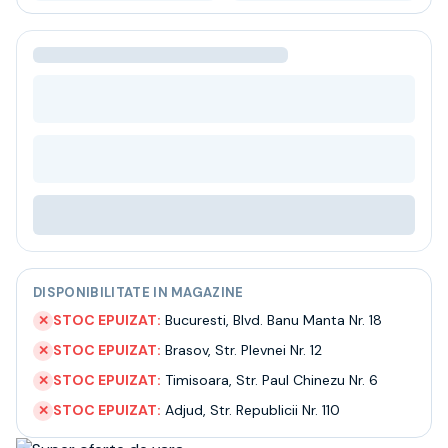
Bere
Ceai
Bacanie
BLACK FRIDAY
Bauturi fine selectie
Cumperi mai mult platesti mai putin
Garantie SGR
Bauturi reci
Despre noi
Contact
Livrare
Termeni si conditii
Politica de confidentialitate
DISPONIBILITATE IN MAGAZINE
Intrebari frecvente
STOC EPUIZAT:
Bucuresti
,
Blvd. Banu Manta Nr. 18
✕
STOC EPUIZAT:
Brasov
,
Str. Plevnei Nr. 12
✕
STOC EPUIZAT:
Timisoara
,
Str. Paul Chinezu Nr. 6
✕
STOC EPUIZAT:
Adjud
,
Str. Republicii Nr. 110
✕