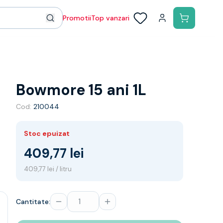
Promotii
Top vanzari
Bowmore 15 ani 1L
Cod:
210044
Stoc epuizat
409,77 lei
409,77 lei / litru
Cantitate: