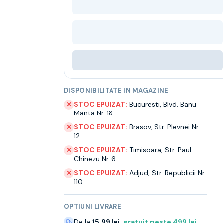
DISPONIBILITATE IN MAGAZINE
STOC EPUIZAT:
Bucuresti
,
Blvd. Banu
✕
Manta Nr. 18
STOC EPUIZAT:
Brasov
,
Str. Plevnei Nr.
✕
12
STOC EPUIZAT:
Timisoara
,
Str. Paul
✕
Chinezu Nr. 6
STOC EPUIZAT:
Adjud
,
Str. Republicii Nr.
✕
110
OPTIUNI LIVRARE
De la
15.99 lei
,
gratuit peste
499
lei