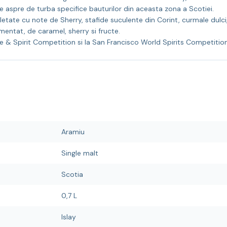
e aspre de turba specifice bauturilor din aceasta zona a Scotiei.
tate cu note de Sherry, stafide suculente din Corint, curmale dulci
mentat, de caramel, sherry si fructe.
 & Spirit Competition si la San Francisco World Spirits Competition
Aramiu
Single malt
Scotia
0,7 L
Islay