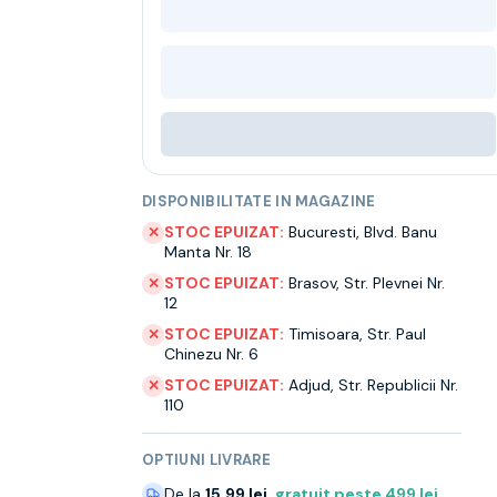
DISPONIBILITATE IN MAGAZINE
STOC EPUIZAT:
Bucuresti
,
Blvd. Banu
✕
Manta Nr. 18
STOC EPUIZAT:
Brasov
,
Str. Plevnei Nr.
✕
12
STOC EPUIZAT:
Timisoara
,
Str. Paul
✕
Chinezu Nr. 6
STOC EPUIZAT:
Adjud
,
Str. Republicii Nr.
✕
110
OPTIUNI LIVRARE
De la
15.99 lei
,
gratuit peste
499
lei