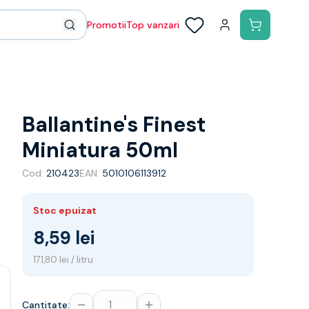
Promotii
Top vanzari
Ballantine's Finest
Miniatura 50ml
Cod:
210423
EAN:
5010106113912
Stoc epuizat
8,59 lei
171,80 lei / litru
Cantitate: