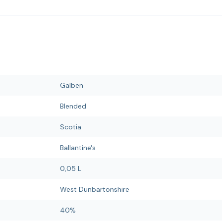
Galben
Blended
Scotia
Ballantine's
0,05 L
West Dunbartonshire
40%