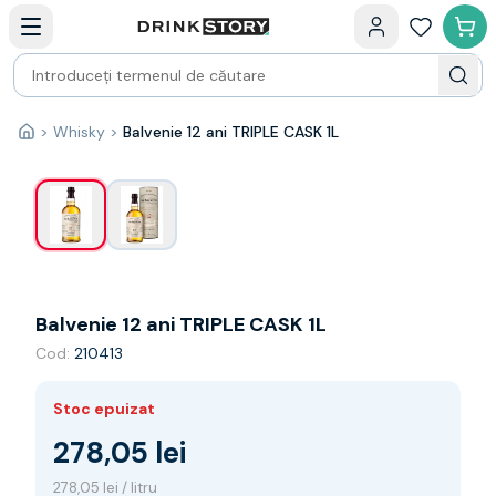
Categorii principale
Acasa
Bauturi fine — selectie
Produse Noi
Cosuri cadou
Pachete & Cadouri
>
Whisky
>
Balvenie 12 ani TRIPLE CASK 1L
1
/
2
Acasă
Vin
Tamaioasa
Shiraz
Riesling
Franta
Spania
Africa de Sud
Balvenie 12 ani TRIPLE CASK 1L
Australia
Cod:
210413
Germania
Noua Zeelanda
Chile
Stoc epuizat
Spumante
278,05 lei
Prosecco
Sampanie
278,05 lei / litru