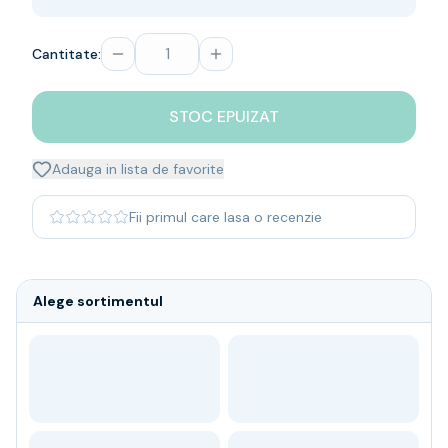
Whisky
Single malt
Cantitate:
Blended malt
Irish
Japanese
STOC EPUIZAT
Bourbon
Blanded Japanese
Adauga in lista de favorite
Canadian
Coniac & Brandy
Fii primul care lasa o recenzie
Rom
Vodka
Gin
Alege sortimentul
Tequila
Lichior
Vermut & bitter
Traditionale
Altele
Soft Drinks