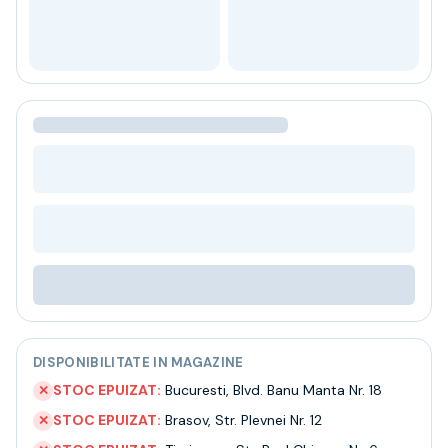
Bere
Ceai
Bacanie
BLACK FRIDAY
Bauturi fine selectie
Cumperi mai mult platesti mai putin
Garantie SGR
Bauturi reci
Despre noi
Contact
Livrare
Termeni si conditii
Politica de confidentialitate
Intrebari frecvente
DISPONIBILITATE IN MAGAZINE
STOC EPUIZAT:
Bucuresti
,
Blvd. Banu Manta Nr. 18
✕
STOC EPUIZAT:
Brasov
,
Str. Plevnei Nr. 12
✕