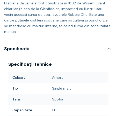
Distileria Balvenie a fost construita in 1892 de William Grant
chiar langa cea de la Glenfiddich, impartind cu ilustrul sau
vecin acceasi sursa de apa, izvoarele Robbie Dhu. Este una
dintre putinele distilerii scotiene care isi cultiva propriul orz si
se mandresc cu malturi interne, folosind turba din zona, taiata
manual.
Specificatii
Specificații tehnice
Culoare
Ambra
Tip
Single malt
Tara
Scotia
Capacitate
1 L