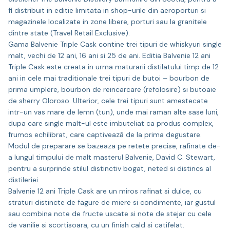
fi distribuit in editie limitata in shop-urile din aeroporturi si
magazinele localizate in zone libere, porturi sau la granitele
dintre state (Travel Retail Exclusive).
Gama Balvenie Triple Cask contine trei tipuri de whiskyuri single
malt, vechi de 12 ani, 16 ani si 25 de ani. Editia Balvenie 12 ani
Triple Cask este creata in urma maturarii distilatului timp de 12
ani in cele mai traditionale trei tipuri de butoi – bourbon de
prima umplere, bourbon de reincarcare (refolosire) si butoaie
de sherry Oloroso. Ulterior, cele trei tipuri sunt amestecate
intr-un vas mare de lemn (tun), unde mai raman alte sase luni,
dupa care single malt-ul este imbuteliat ca produs complex,
frumos echilibrat, care captivează de la prima degustare.
Modul de preparare se bazeaza pe retete precise, rafinate de-
a lungul timpului de malt masterul Balvenie, David C. Stewart,
pentru a surprinde stilul distinctiv bogat, neted si distincs al
distileriei.
Balvenie 12 ani Triple Cask are un miros rafinat si dulce, cu
straturi distincte de fagure de miere si condimente, iar gustul
sau combina note de fructe uscate si note de stejar cu cele
de vanilie si scortisoara, cu un finish cald si catifelat.