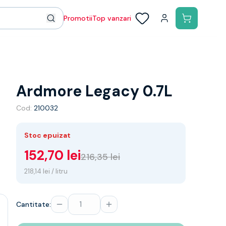
Promotii
Top vanzari
Ardmore Legacy 0.7L
Cod:
210032
Stoc epuizat
152,70 lei
216,35 lei
218,14 lei / litru
Cantitate: