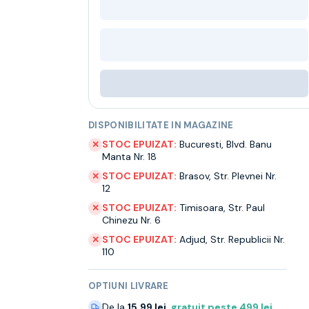
DISPONIBILITATE IN MAGAZINE
STOC EPUIZAT:
Bucuresti
,
Blvd. Banu
✕
Manta Nr. 18
STOC EPUIZAT:
Brasov
,
Str. Plevnei Nr.
✕
12
STOC EPUIZAT:
Timisoara
,
Str. Paul
✕
Chinezu Nr. 6
STOC EPUIZAT:
Adjud
,
Str. Republicii Nr.
✕
110
OPTIUNI LIVRARE
De la
15.99 lei
,
gratuit peste
499
lei