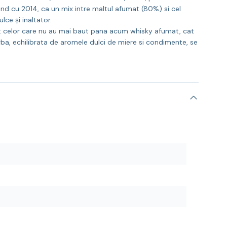
nd cu 2014, ca un mix intre maltul afumat (80%) si cel
ce și inaltator.
at celor care nu au mai baut pana acum whisky afumat, cat
ba, echilibrata de aromele dulci de miere si condimente, se