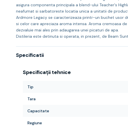
asigura componenta principala a blend-ului Teacher's Highl
neafumat si sarbatoreste locatia unica a unitatii de producti
Ardmore Legacy se caracterizeaza printr-un buchet usor du
si celor care apreciaza aroma intensa. Aroma cremoasa de v
dezvaluie mai ales prin adaugarea unei picaturi de apa.
Distileria este detinuta si operata, in prezent, de Beam Sun
Specificatii
Specificații tehnice
Tip
Tara
Capacitate
Regiune