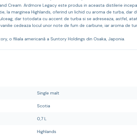
and Cream. Ardmore Legacy este produs in aceasta distilerie incepa
e, la marginea Highlands, oferind un lichid cu aroma de turba, dar dul
lceag, dar totodata cu accent de turba si se adreseaza, astfel, at
anilie cedeaza locul unor note de fum de carbune, iar aroma de tur
tory, o filiala americană a Suntory Holdings din Osaka, Japonia.
Single malt
Scotia
0,7 L
Highlands