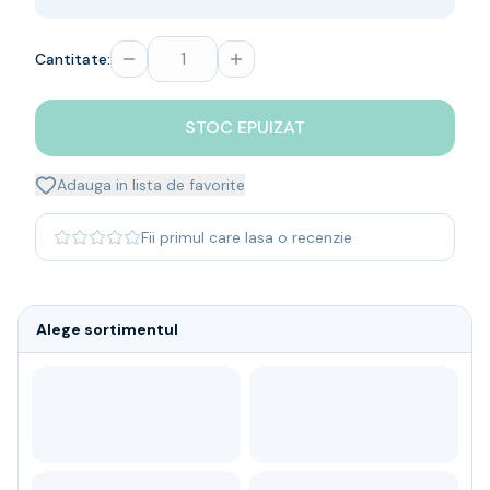
Whisky
Single malt
Cantitate:
Blended malt
Irish
Japanese
STOC EPUIZAT
Bourbon
Blanded Japanese
Adauga in lista de favorite
Canadian
Coniac & Brandy
Fii primul care lasa o recenzie
Rom
Vodka
Gin
Alege sortimentul
Tequila
Lichior
Vermut & bitter
Traditionale
Altele
Soft Drinks