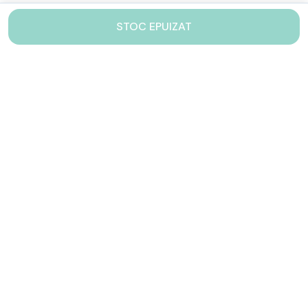
STOC EPUIZAT
Contacteaza-ne!
Iti stam mereu la dispozitie.
031 005 0155
Lu-Vi: 10-17
shop@drinkstory.ro
Contact
DRINKSTORY
Avantajele noastre