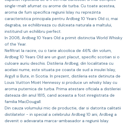
single-malt afumat cu arome de turba. Cu toate acestea,
aroma de fum specifica regiunii Islay nu reprezinta
caracteristica principala pentru Ardbeg 10 Years Old ci, mai
degraba, se echilibreaza cu dulceata naturala a maltului,
instituind un echilibru perfect.
In 2008, Ardbeg 10 Years Old a primit distinctia World Whisky
of the Year.
Nefiltrat la racire, cu o tarie alcoolica de 46% din volum,
Ardbeg 10 Years Old are un gust placut, specific scotian si o
culoare auriu deschis. Distileria Ardbeg, din localitatea cu
acelasi nume, este situata pe coasta de sud a insulei Islay,
Argyll si Bute, in Scotia. In prezent, distileria este detinuta de
Louis Vuitton Moët Hennessy si produce un whisky Islay cu
aroma puternica de turba. Prima atestare oficiala a distileriei
dateaza din anul 1815, cand aceasta a fost inregistrata de
familia MacDougall.
Din cauza volumului mic de productie, dar si datorita calitatii
distilatelor - in special a celebrului Ardbeg 10 ani, Ardbeg a
devenit o adevarata marca-ambasador a regiunii Islay.