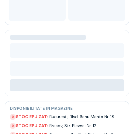
Bere
Ceai
Bacanie
BLACK FRIDAY
Bauturi fine selectie
Cumperi mai mult platesti mai putin
Garantie SGR
Bauturi reci
Despre noi
Contact
Livrare
Termeni si conditii
Politica de confidentialitate
Intrebari frecvente
DISPONIBILITATE IN MAGAZINE
STOC EPUIZAT:
Bucuresti
,
Blvd. Banu Manta Nr. 18
✕
STOC EPUIZAT:
Brasov
,
Str. Plevnei Nr. 12
✕